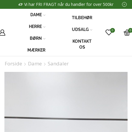
Vi har FRI FRAGT når du handler for over 500kr
DAME
TILBEHØR
HERRE
UDSALG
0
0
BØRN
KONTAKT
OS
MÆRKER
Forside
Dame
Sandaler