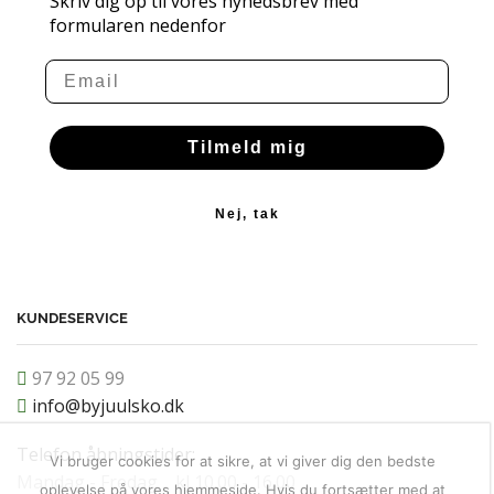
Skriv dig op til vores nyhedsbrev med
formularen nedenfor
Email
Tilmeld mig
Nej, tak
KUNDESERVICE
97 92 05 99
info@byjuulsko.dk
Telefon åbningstider:
Vi bruger cookies for at sikre, at vi giver dig den bedste
Mandag - Fredag kl 10.00 - 16.00
oplevelse på vores hjemmeside. Hvis du fortsætter med at