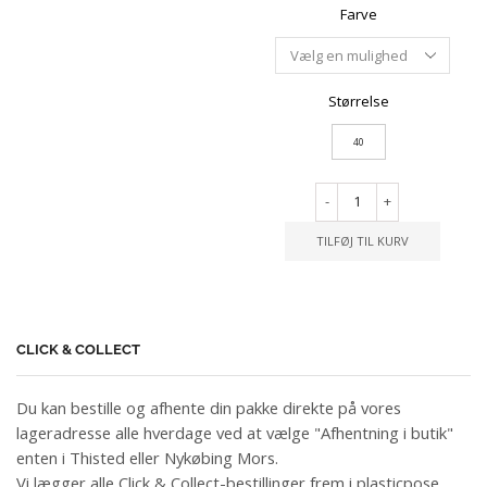
Farve
Størrelse
40
-
+
TILFØJ TIL KURV
CLICK & COLLECT
Du kan bestille og afhente din pakke direkte på vores
lageradresse alle hverdage ved at vælge "Afhentning i butik"
enten i Thisted eller Nykøbing Mors.
Vi lægger alle Click & Collect-bestillinger frem i plasticpose