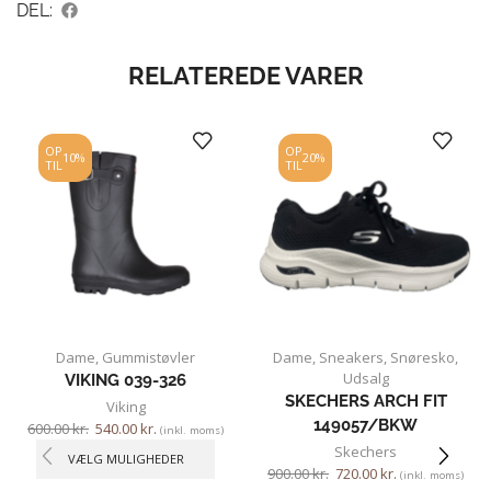
DEL:
RELATEREDE VARER
OP
OP
10%
20%
TIL
TIL
Dame
,
Gummistøvler
Dame
,
Sneakers
,
Snøresko
,
Udsalg
VIKING 039-326
SKECHERS ARCH FIT
Viking
149057/BKW
600.00
kr.
540.00
kr.
(inkl. moms)
Skechers
VÆLG MULIGHEDER
900.00
kr.
720.00
kr.
(inkl. moms)