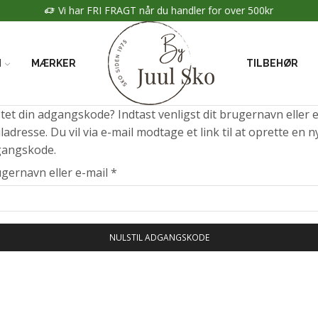
Vi har FRI FRAGT når du handler for over 500kr
N
MÆRKER
TILBEHØR
tet din adgangskode? Indtast venligst dit brugernavn eller e
ladresse. Du vil via e-mail modtage et link til at oprette en n
gangskode.
gernavn eller e-mail
*
NULSTIL ADGANGSKODE