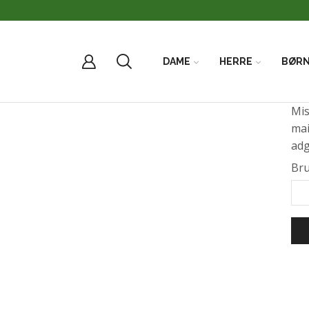
DAME
HERRE
BØR
Mis
mai
ad
Bru