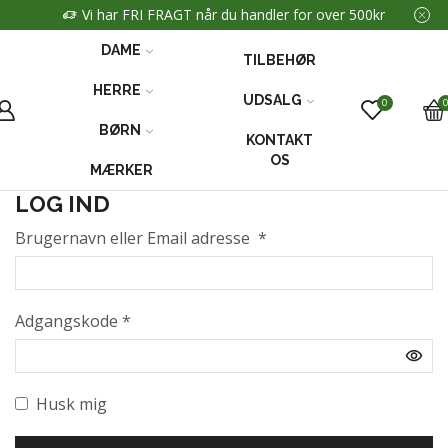
Vi har FRI FRAGT når du handler for over 500kr
DAME
TILBEHØR
HERRE
UDSALG
0
BØRN
KONTAKT
OS
MÆRKER
LOG IND
Brugernavn eller Email adresse
*
Adgangskode
*
Husk mig