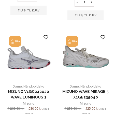
-
+
TILFØJ TIL KURV
TILFØJ TIL KURV
OP
OP
10%
10%
TIL
TIL
Dame
,
Håndboldsko
Dame
,
Håndboldsko
MIZUNO V1GC242020
MIZUNO WAVE MIRAGE 5
WAVE LUMINOUS 3
X1GB235040
Mizuno
Mizuno
1,200.00
kr.
1,080.00
kr.
1,250.00
kr.
1,125.00
kr.
(inkl.
(inkl.
moms)
moms)