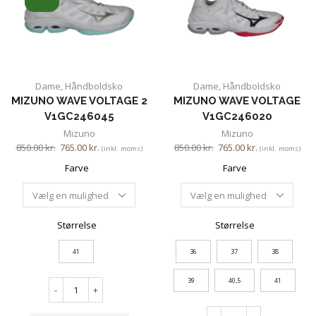
Dame
,
Håndboldsko
Dame
,
Håndboldsko
MIZUNO WAVE VOLTAGE 2
MIZUNO WAVE VOLTAGE
V1GC246045
V1GC246020
Mizuno
Mizuno
850.00
kr.
765.00
kr.
850.00
kr.
765.00
kr.
(inkl. moms)
(inkl. moms)
Farve
Farve
Størrelse
Størrelse
41
36
37
38
39
40,5
41
-
+