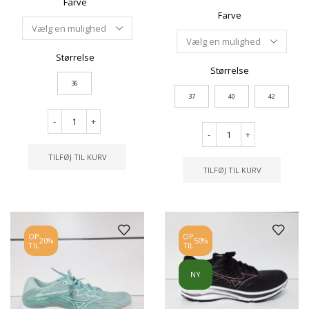
Farve
Farve
Størrelse
Størrelse
36
37
40
42
-
+
-
+
TILFØJ TIL KURV
TILFØJ TIL KURV
OP
OP
20%
50%
TIL
TIL
NY