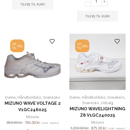
-
+
TILFØJ TIL KURV
TILFØJ TIL KURV
OP
OP
10%
30%
TIL
TIL
Dame
,
Håndboldsko
,
Snøresko
Dame
,
Håndboldsko
,
Sneakers
,
Snøresko
,
Udsalg
MIZUNO WAVE VOLTAGE 2
MIZUNO WAVELIGHTNING
V1GC246025
Z8 V1GC240025
Mizuno
Mizuno
850.00
kr.
765.00
kr.
(inkl. moms)
1,250.00
kr.
875.00
kr.
(inkl. moms)