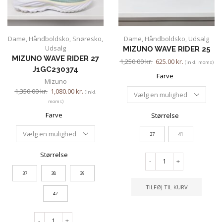
Dame
,
Håndboldsko
,
Snøresko
,
Dame
,
Håndboldsko
,
Udsalg
Udsalg
MIZUNO WAVE RIDER 25
MIZUNO WAVE RIDER 27
1,250.00
kr.
625.00
kr.
(inkl. moms)
J1GC230374
Farve
Mizuno
1,350.00
kr.
1,080.00
kr.
(inkl.
moms)
Farve
Størrelse
37
41
Størrelse
-
+
37
38
39
TILFØJ TIL KURV
42
-
+