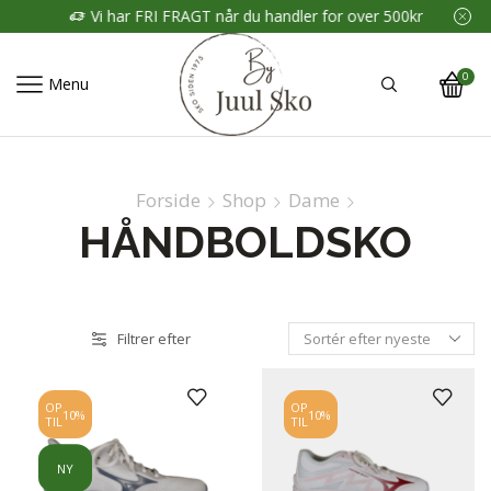
Vi har FRI FRAGT når du handler for over 500kr
0
Menu
Forside
Shop
Dame
HÅNDBOLDSKO
Filtrer efter
OP
OP
10%
10%
TIL
TIL
NY