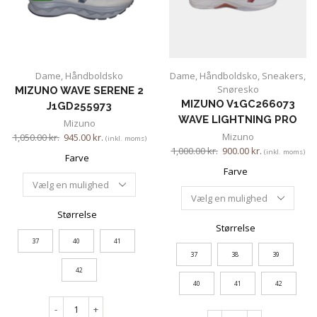
Dame
,
Håndboldsko
Dame
,
Håndboldsko
,
Sneakers
,
Snøresko
MIZUNO WAVE SERENE 2
MIZUNO V1GC266073
J1GD255973
WAVE LIGHTNING PRO
Mizuno
Mizuno
1,050.00
kr.
945.00
kr.
(inkl. moms)
1,000.00
kr.
900.00
kr.
(inkl. moms)
Farve
Farve
Størrelse
Størrelse
37
40
41
37
38
39
42
40
41
42
-
+