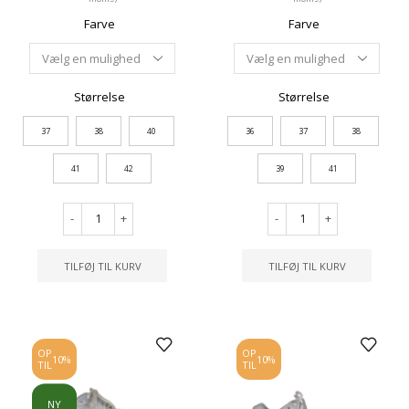
Farve
Farve
Størrelse
Størrelse
37
38
40
36
37
38
41
42
39
41
-
+
-
+
TILFØJ TIL KURV
TILFØJ TIL KURV
OP
OP
10%
10%
TIL
TIL
NY