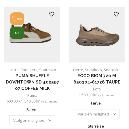
OP
10%
TIL
NY
Herre
,
Sneakers
,
Snøresko
Herre
,
Sneakers
,
Snøresko
PUMA SHUFFLE
ECCO BIOM 720 M
DOWNTOWN SD 402597
850304-61728 TAUPE
07 COFFEE MILK
Ecco
1,500.00
kr.
Puma
(inkl. moms)
600.00
kr.
540.00
kr.
(inkl. moms)
Farve
Farve
Størrelse