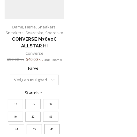
Dame
,
Herre
,
Sneakers
,
Sneakers
,
Snøresko
,
Snøresko
CONVERSE M7650C
ALLSTAR HI
Converse
600.00
kr.
540.00
kr.
(inkl. moms)
Farve
Størrelse
37
38
39
40
42
43
44
45
46