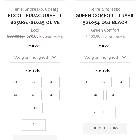
Herre
,
Snøresko
,
Udsalg
Herre
,
Snøresko
ECCO TERRACRUISE LT
GREEN COMFORT TRYSIL
825804-61625 OLIVE
521054 Q81 BLACK
Ecco
Green Comfort
900.00
kr.
630.00
kr.
1,400.00
kr.
(inkl. moms)
(inkl. moms)
Farve
Farve
Størrelse
Størrelse
41
42
43
41
42
43
44
45
46
44
46
47
-
+
-
+
TILFØJ TIL KURV