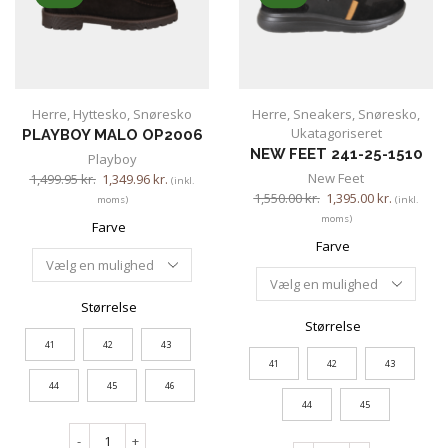
Herre
,
Hyttesko
,
Snøresko
Herre
,
Sneakers
,
Snøresko
,
Ukatagoriseret
PLAYBOY MALO OP2006
NEW FEET 241-25-1510
Playboy
New Feet
1,499.95
kr.
1,349.96
kr.
(inkl.
1,550.00
kr.
1,395.00
kr.
moms)
(inkl.
moms)
Farve
Farve
Størrelse
Størrelse
41
42
43
41
42
43
44
45
46
44
45
-
+