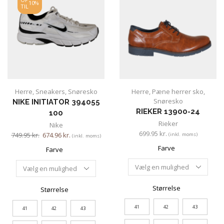
10%
TIL
Herre
,
Sneakers
,
Snøresko
Herre
,
Pæne herrer sko
,
Snøresko
NIKE INITIATOR 394055
RIEKER 13900-24
100
Rieker
Nike
699.95
kr.
749.95
kr.
674.96
kr.
(inkl. moms)
(inkl. moms)
Farve
Farve
Størrelse
Størrelse
41
42
43
41
42
43