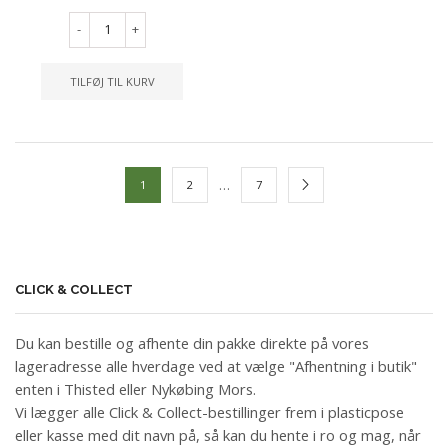
-
+
TILFØJ TIL KURV
…
1
2
7
CLICK & COLLECT
Du kan bestille og afhente din pakke direkte på vores
lageradresse alle hverdage ved at vælge "Afhentning i butik"
enten i Thisted eller Nykøbing Mors.
Vi lægger alle Click & Collect-bestillinger frem i plasticpose
eller kasse med dit navn på, så kan du hente i ro og mag, når