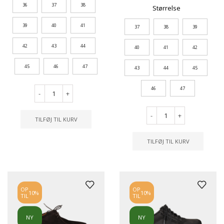
36
37
38
Størrelse
39
40
41
37
38
39
42
43
44
40
41
42
45
46
47
43
44
45
46
47
-
+
-
+
TILFØJ TIL KURV
TILFØJ TIL KURV
OP
OP
10%
10%
TIL
TIL
NY
NY