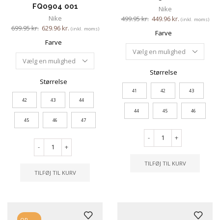
FQ0904 001
Nike
Nike
499.95
kr.
449.96
kr.
(inkl. moms)
699.95
kr.
629.96
kr.
(inkl. moms)
Farve
Farve
Størrelse
Størrelse
41
42
43
42
43
44
44
45
46
45
46
47
-
+
-
+
TILFØJ TIL KURV
TILFØJ TIL KURV
OP