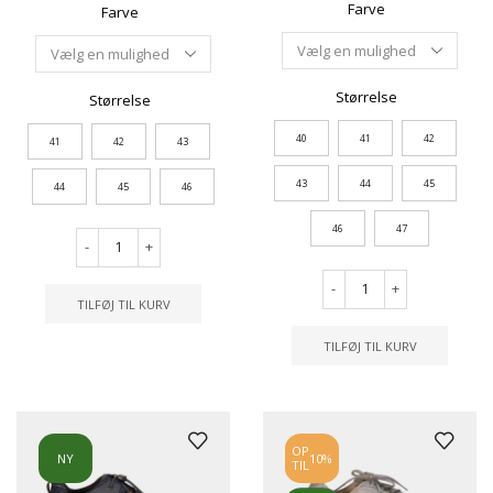
Farve
Farve
Størrelse
Størrelse
40
41
42
41
42
43
43
44
45
44
45
46
46
47
-
+
-
+
TILFØJ TIL KURV
TILFØJ TIL KURV
OP
NY
10%
TIL