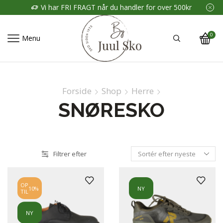
Vi har FRI FRAGT når du handler for over 500kr
0
Menu
Forside
Shop
Herre
SNØRESKO
Filtrer efter
OP
10%
NY
TIL
NY