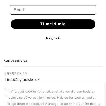
Email
Tilmeld mig
Nej, tak
KUNDESERVICE
97 92 05 99
info@byjuulsko.dk
Telefon åbningstider:
Vi bruger cookies for at sikre, at vi giver dig den bedste
Mandag - Fredag kl 10.00 - 16.00
oplevelse på vores hjemmeside. Hvis du fortsætter med at
Lørdag kl 10.00 - 13.00
bruge dette websted, vil vi antage, at du er indforstået med