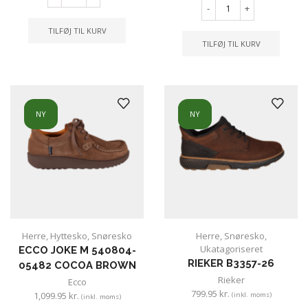
-
+
TILFØJ TIL KURV
TILFØJ TIL KURV
NY
NY
Herre
,
Hyttesko
,
Snøresko
Herre
,
Snøresko
,
Ukatagoriseret
ECCO JOKE M 540804-
RIEKER B3357-26
05482 COCOA BROWN
Rieker
Ecco
799.95
kr.
1,099.95
kr.
(inkl. moms)
(inkl. moms)