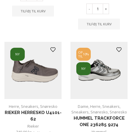
-
+
TILFØJ TIL KURV
TILFØJ TIL KURV
OP
NY
10%
TIL
NY
Herre
,
Sneakers
,
Snøresko
Dame
,
Herre
,
Sneakers
,
Sneakers
,
Snøresko
,
Snøresko
RIEKER HERRESKO U4101-
HUMMEL TRACKFORCE
62
ONE 236285 9274
Rieker
Hummel
749.00
kr.