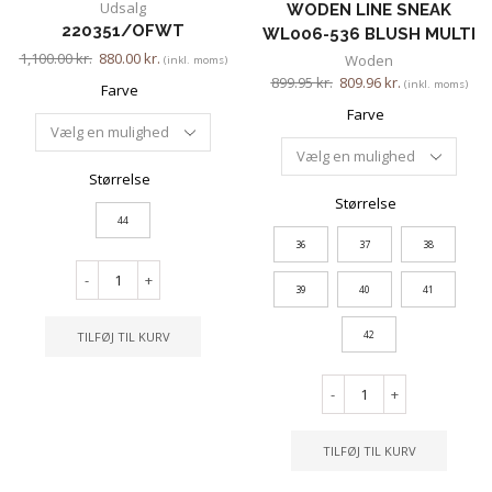
Udsalg
WODEN LINE SNEAK
220351/OFWT
WL006-536 BLUSH MULTI
1,100.00
kr.
880.00
kr.
Woden
(inkl. moms)
899.95
kr.
809.96
kr.
(inkl. moms)
Farve
Farve
Størrelse
Størrelse
44
36
37
38
-
+
39
40
41
42
TILFØJ TIL KURV
-
+
TILFØJ TIL KURV