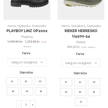
Herre
,
Hyttesko
,
Snøresko
Herre
,
Sneakers
,
Snøresko
PLAYBOY LINZ OP2002
RIEKER HERRESKO
U4500-54
Playboy
1,399.95
kr.
1,259.96
kr.
Rieker
(inkl.
899.00
kr.
moms)
(inkl. moms)
Farve
Farve
Størrelse
Størrelse
41
42
43
41
42
43
44
45
46
44
45
46
47
-
+