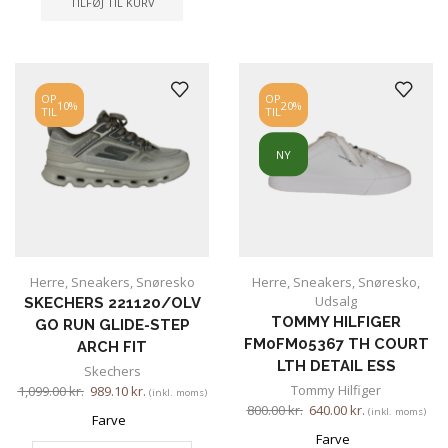
TILFØJ TIL KURV
OP
OP
10%
20%
TIL
TIL
NY
Herre
,
Sneakers
,
Snøresko
Herre
,
Sneakers
,
Snøresko
,
Udsalg
SKECHERS 221120/OLV
TOMMY HILFIGER
GO RUN GLIDE-STEP
FM0FM05367 TH COURT
ARCH FIT
LTH DETAIL ESS
Skechers
Tommy Hilfiger
1,099.00
kr.
989.10
kr.
(inkl. moms)
800.00
kr.
640.00
kr.
(inkl. moms)
Farve
Farve