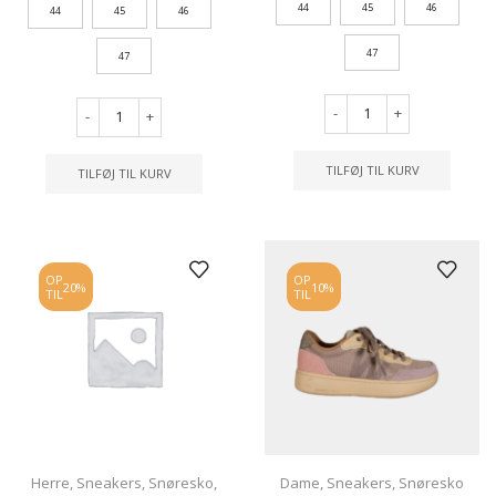
44
45
46
44
45
46
47
47
-
+
-
+
TILFØJ TIL KURV
TILFØJ TIL KURV
OP
OP
20%
10%
TIL
TIL
Herre
,
Sneakers
,
Snøresko
,
Dame
,
Sneakers
,
Snøresko