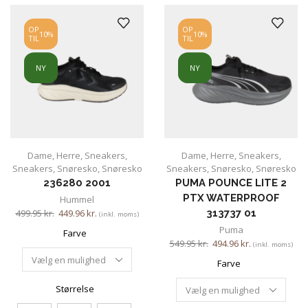
OP
OP
10%
10%
TIL
TIL
NY
NY
Dame
,
Herre
,
Sneakers
,
Dame
,
Herre
,
Sneakers
,
Sneakers
,
Snøresko
,
Snøresko
Sneakers
,
Snøresko
,
Snøresko
236280 2001
PUMA POUNCE LITE 2
PTX WATERPROOF
Hummel
499.95
kr.
449.96
kr.
313737 01
(inkl. moms)
Puma
Farve
549.95
kr.
494.96
kr.
(inkl. moms)
Farve
Størrelse