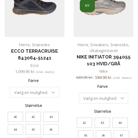
NY
Herre
,
Snøresko
Herre
,
Sneakers
,
Snøresko
,
Ukatagoriseret
ECCO TERRACRUISE
NIKE INITIATOR 394055
843064-51241
103 HVID/GRÅ
Ecco
Nike
1,099.95
kr.
(inkl. moms)
649.95
kr.
584.96
kr.
(inkl. moms)
Farve
Farve
Størrelse
Størrelse
40
42
43
42
43
44
44
45
46
45
46
47