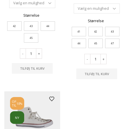
Størrelse
Størrelse
42
43
44
41
42
43
45
44
45
47
-
+
-
+
TILFØJ TIL KURV
TILFØJ TIL KURV
OP
10%
TIL
NY