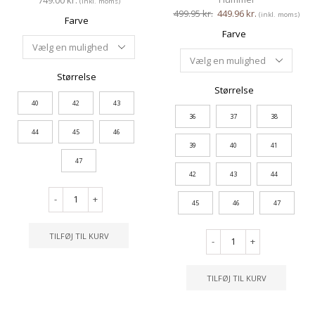
(inkl. moms)
499.95
kr.
449.96
kr.
(inkl. moms)
Farve
Farve
Størrelse
Størrelse
40
42
43
36
37
38
44
45
46
39
40
41
47
42
43
44
-
+
45
46
47
TILFØJ TIL KURV
-
+
TILFØJ TIL KURV