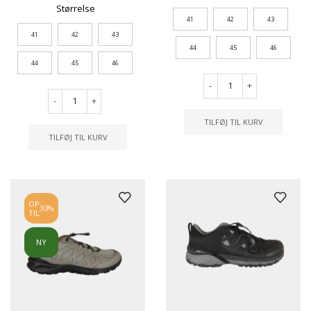
Størrelse
41
42
43
41
42
43
44
45
46
44
45
46
-
+
-
+
TILFØJ TIL KURV
TILFØJ TIL KURV
OP
30%
TIL
NY