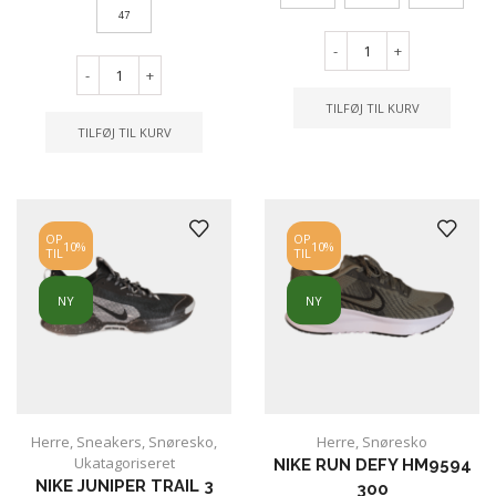
47
-
+
-
+
TILFØJ TIL KURV
TILFØJ TIL KURV
OP
OP
10%
10%
TIL
TIL
NY
NY
Herre
,
Sneakers
,
Snøresko
,
Herre
,
Snøresko
Ukatagoriseret
NIKE RUN DEFY HM9594
NIKE JUNIPER TRAIL 3
300