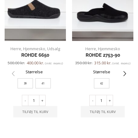
Herre
,
Hjemmesko
,
Udsalg
Herre
,
Hjemmesko
ROHDE 6650
ROHDE 2753-90
500.00
kr.
400.00
kr.
350.00
kr.
315.00
kr.
(inkl. moms)
(inkl. moms)
Størrelse
Størrelse
39
41
42
-
+
-
+
TILFØJ TIL KURV
TILFØJ TIL KURV