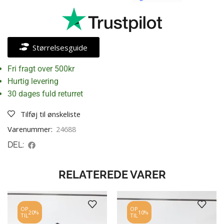
Størrelsesguide
Fri fragt over 500kr
Hurtig levering
30 dages fuld returret
Tilføj til ønskeliste
Varenummer:
24688
DEL:
RELATEREDE VARER
OP
OP
20%
10%
TIL
TIL