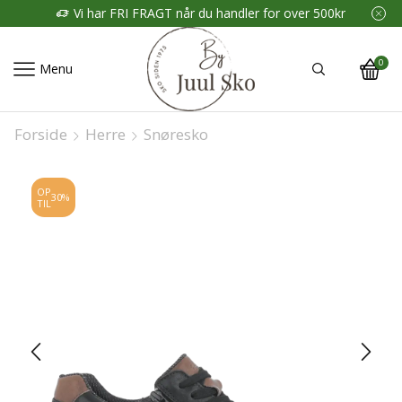
Vi har FRI FRAGT når du handler for over 500kr
0
Menu
Forside
Herre
Snøresko
OP
30%
TIL