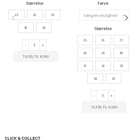
Størrelse
Farve
23
26
29
Størrelse
30
34
25
26
27
-
+
28
29
30
TILFØJ TIL KURV
31
32
33
34
35
-
+
TILFØJ TIL KURV
CLICK & COLLECT