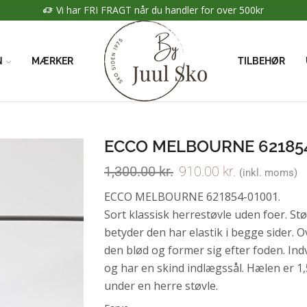
Vi har FRI FRAGT når du handler for over 500kr
N
MÆRKER
TILBEHØR
ECCO MELBOURNE 62185
1,300.00
kr.
910.00
kr.
(inkl. moms)
ECCO MELBOURNE 621854-01001.
Sort klassisk herrestøvle uden foer. Stø
betyder den har elastik i begge sider. O
den blød og former sig efter foden. Ind
og har en skind indlægssål. Hælen er 1
under en herre støvle.