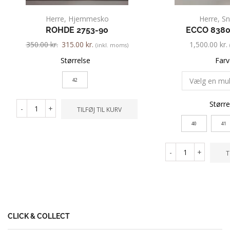
Herre
,
Hjemmesko
Herre
,
Sn
ROHDE 2753-90
ECCO 8380
350.00
kr.
315.00
kr.
1,500.00
kr.
(inkl. moms)
Størrelse
Farv
42
Større
-
+
TILFØJ TIL KURV
40
41
-
+
T
CLICK & COLLECT