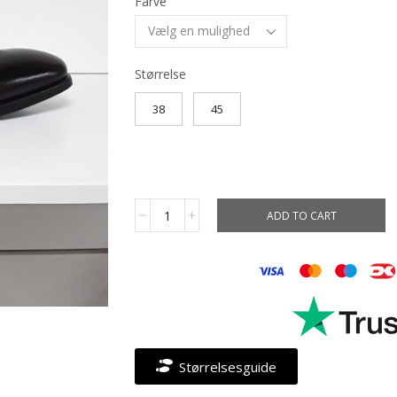
Farve
Størrelse
38
45
ADD TO CART
Størrelsesguide