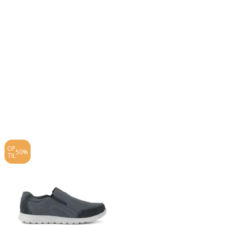
OP
OP
50%
20%
TIL
TIL