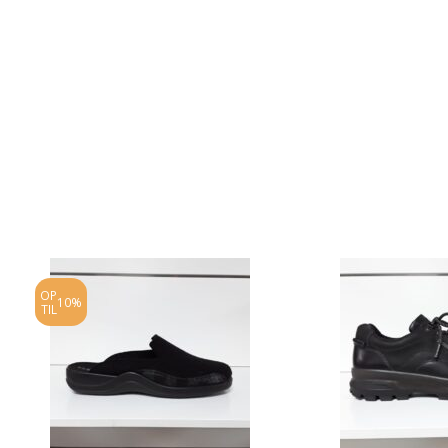
OP
10%
TIL