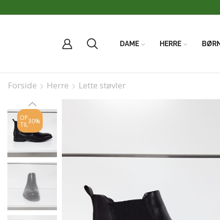
DAME
HERRE
BØR
Forside
Herre
Lette støvler
OP
30%
TIL