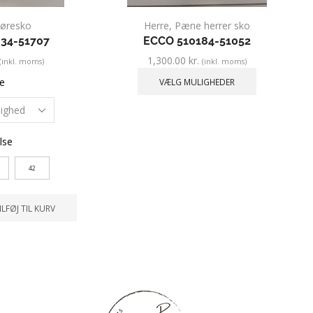
øresko
Herre
,
Pæne herrer sko
34-51707
ECCO 510184-51052
1,300.00
kr.
(inkl. moms)
(inkl. moms)
e
VÆLG MULIGHEDER
lse
42
ILFØJ TIL KURV