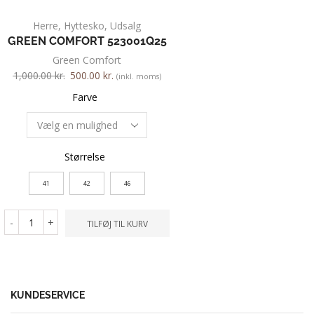
Herre
,
Hyttesko
,
Udsalg
Herre
,
Sneakers
,
Snør
GREEN COMFORT 523001Q25
PIUS GABOR 102
Green Comfort
1,000.00
kr.
800.00
kr
1,000.00
kr.
500.00
kr.
(inkl. moms)
Farve
Farve
Størrelse
Størrelse
42,5
44
41
42
46
-
+
TILFØ
-
+
TILFØJ TIL KURV
KUNDESERVICE