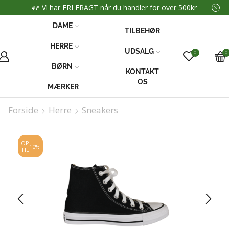
Vi har FRI FRAGT når du handler for over 500kr
DAME
TILBEHØR
HERRE
UDSALG
0
0
BØRN
KONTAKT
OS
MÆRKER
Forside
Herre
Sneakers
OP
10%
TIL