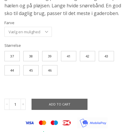
hælen og på pløjsen. Lange hvide snørebånd. En god
sko til daglig brug, passer til det meste i gaderoben.
Farve
Størrelse
37
38
39
41
42
43
44
45
46
ADD TO CART