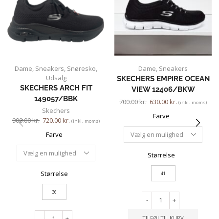
Dame
,
Sneakers
,
Snøresko
,
Dame
,
Sneakers
Udsalg
SKECHERS EMPIRE OCEAN
SKECHERS ARCH FIT
VIEW 12406/BKW
149057/BBK
700.00
kr.
630.00
kr.
(inkl. moms)
Skechers
Farve
900.00
kr.
720.00
kr.
(inkl. moms)
Farve
Størrelse
Størrelse
41
36
-
+
-
+
TILFØJ TIL KURV