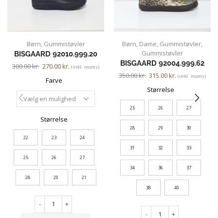
Børn
,
Gummistøvler
Børn
,
Dame
,
Gummistøvler
,
Gummistøvler
BISGAARD 92010.999.20
BISGAARD 92004.999.62
300.00
kr.
270.00
kr.
(inkl. moms)
350.00
kr.
315.00
kr.
(inkl. moms)
Farve
Størrelse
25
26
27
Størrelse
28
29
30
22
23
24
31
32
33
25
26
27
34
36
37
28
20
21
38
40
-
+
-
+