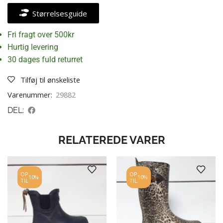
Størrelsesguide
Fri fragt over 500kr
Hurtig levering
30 dages fuld returret
Tilføj til ønskeliste
Varenummer:
29882
DEL:
RELATEREDE VARER
OP
OP
10%
10%
TIL
TIL