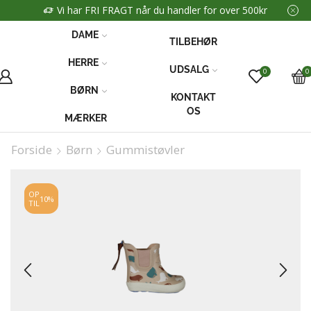
Vi har FRI FRAGT når du handler for over 500kr
DAME
TILBEHØR
HERRE
UDSALG
0
0
BØRN
KONTAKT
OS
MÆRKER
Forside
Børn
Gummistøvler
OP
10%
TIL