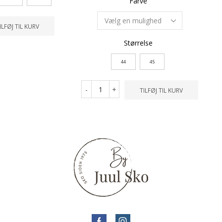
Farve
ILFØJ TIL KURV
Størrelse
44
45
-
+
TILFØJ TIL KURV