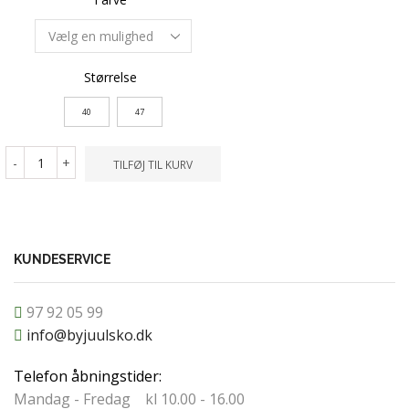
Størrelse
Størrelse
40
48
40
47
-
+
TILFØ
-
+
TILFØJ TIL KURV
KUNDESERVICE
97 92 05 99
info@byjuulsko.dk
Telefon åbningstider:
Mandag - Fredag kl 10.00 - 16.00