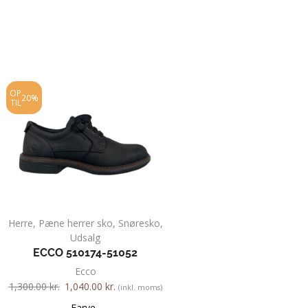
OP
20%
TIL
Herre
,
Pæne herrer sko
,
Snøresko
,
Herre
,
Pæne herr
Udsalg
ECCO HELSINKI SLIP
ECCO 510174-51052
00101
Ecco
1,100.00
kr.
(inkl
1,300.00
kr.
1,040.00
kr.
(inkl. moms)
Farve
Farve