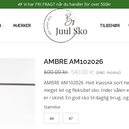
Vi har FRI FRAGT når du handler for over 500kr
N
MÆRKER
TILBEHØR
AMBRE AM102026
600.00
kr.
540.00
kr.
(inkl. moms)
AMBRE AM102026. Helt klassisk sort he
meget let og fleksibel sko. Inder sålen 
er i skind. En god sko til daglig brug, 
Størrelse
44
47