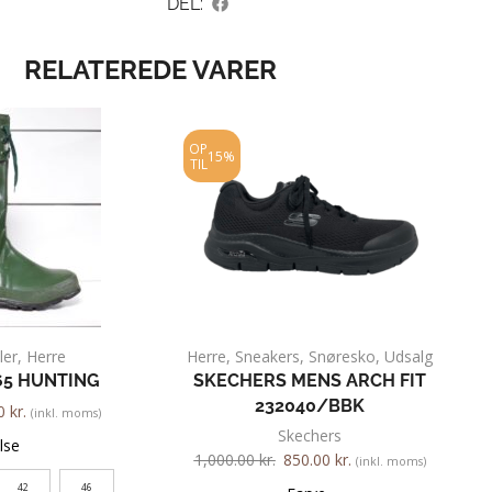
DEL:
RELATEREDE VARER
OP
15%
TIL
ler
,
Herre
Herre
,
Sneakers
,
Snøresko
,
Udsalg
65 HUNTING
SKECHERS MENS ARCH FIT
232040/BBK
00
kr.
(inkl. moms)
Skechers
lse
1,000.00
kr.
850.00
kr.
(inkl. moms)
42
46