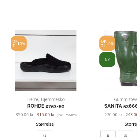
OP
OP
10%
10%
TIL
TIL
NY
Herre
,
Hjemmesko
Gummistøv
ROHDE 2753-90
SANITA 5386
350.00
kr.
315.00
kr.
270.00
kr.
243.
(inkl. moms)
Størrelse
Større
42
36
37