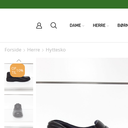
DAME
HERRE
BØR
Forside
Herre
Hyttesko
OP
10%
TIL