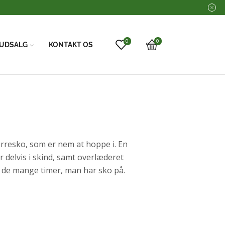
0
0
UDSALG
KONTAKT OS
rresko, som er nem at hoppe i. En
er delvis i skind, samt overlæderet
og de mange timer, man har sko på.