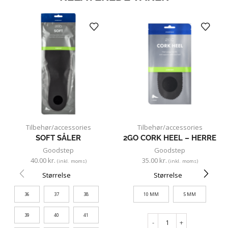
Tilbehør/accessories
Tilbehør/accessories
SOFT SÅLER
2GO CORK HEEL – HERRE
Goodstep
Goodstep
40.00
kr.
35.00
kr.
(inkl. moms)
(inkl. moms)
Størrelse
Størrelse
36
37
38
10 MM
5 MM
39
40
41
-
+