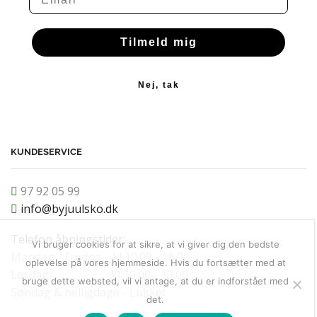
Tilmeld mig
Nej, tak
KUNDESERVICE
97 92 05 99
info@byjuulsko.dk
Telefon åbningstider:
Vi bruger cookies for at sikre, at vi giver dig den bedste
Mandag - Fredag kl 10.00 - 16.00
oplevelse på vores hjemmeside. Hvis du fortsætter med at
Lørdag kl 10.00 - 13.00
bruge dette websted, vil vi antage, at du er indforstået med
Søndag & helligdage - Lukket
det.