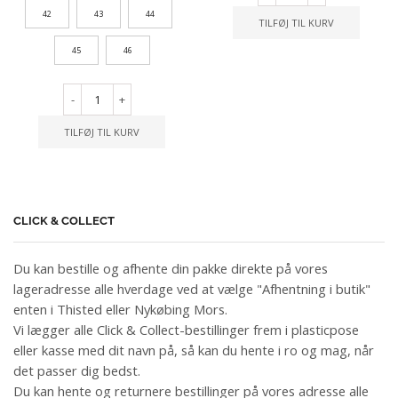
42
43
44
TILFØJ TIL KURV
45
46
-
+
TILFØJ TIL KURV
CLICK & COLLECT
Du kan bestille og afhente din pakke direkte på vores
lageradresse alle hverdage ved at vælge "Afhentning i butik"
enten i Thisted eller Nykøbing Mors.
Vi lægger alle Click & Collect-bestillinger frem i plasticpose
eller kasse med dit navn på, så kan du hente i ro og mag, når
det passer dig bedst.
Du kan hente og returnere bestillinger på vores adresse alle