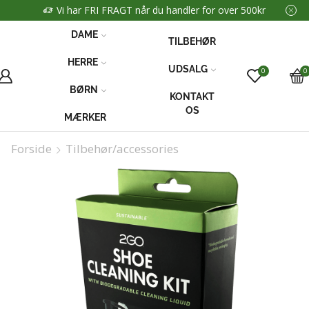
Vi har FRI FRAGT når du handler for over 500kr
DAME
TILBEHØR
HERRE
UDSALG
0
0
BØRN
KONTAKT
OS
MÆRKER
Forside
Tilbehør/accessories