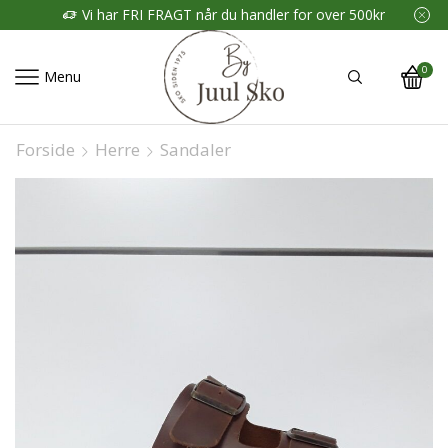
Vi har FRI FRAGT når du handler for over 500kr
0
Menu
Forside
Herre
Sandaler