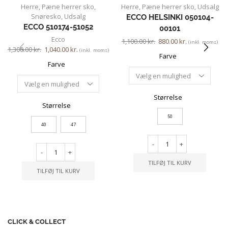
Herre
,
Pæne herrer sko
,
Herre
,
Pæne herrer sko
,
Udsalg
Snøresko
,
Udsalg
ECCO HELSINKI 050104-
ECCO 510174-51052
00101
Ecco
1,100.00
kr.
880.00
kr.
(inkl. moms)
1,300.00
kr.
1,040.00
kr.
(inkl. moms)
Farve
Farve
Størrelse
Størrelse
50
40
47
-
+
-
+
TILFØJ TIL KURV
TILFØJ TIL KURV
CLICK & COLLECT