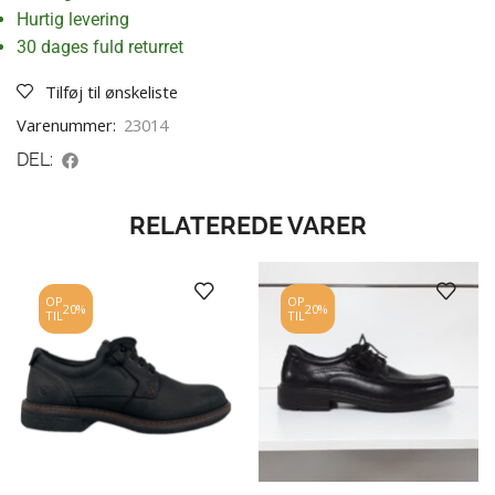
Hurtig levering
30 dages fuld returret
Tilføj til ønskeliste
Varenummer:
23014
DEL:
RELATEREDE VARER
OP
OP
20%
20%
TIL
TIL