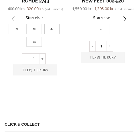
ROHDE 2743
NEW FEET 002-520
400.00
kr.
320.00
kr.
1,550.00
kr.
1,395.00
kr.
(inkl. moms)
(inkl. moms)
Størrelse
Størrelse
39
40
42
43
44
-
+
TILFØJ TIL KURV
-
+
TILFØJ TIL KURV
CLICK & COLLECT