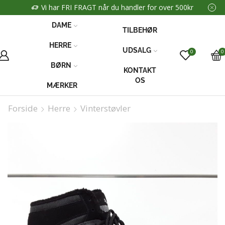
Vi har FRI FRAGT når du handler for over 500kr
DAME
TILBEHØR
HERRE
UDSALG
0
0
BØRN
KONTAKT
OS
MÆRKER
Forside
Herre
Vinterstøvler