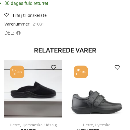
30 dages fuld returret
Tilføj til ønskeliste
Varenummer:
21081
DEL:
RELATEREDE VARER
OP
OP
20%
10%
TIL
TIL
Herre
,
Hjemmesko
,
Udsalg
Herre
,
Hyttesko