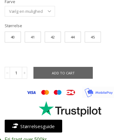
Farve
Størrelse
40
41
42
44
45
ADD TO CART
Størrelsesguide
Fri fragt over 500kr