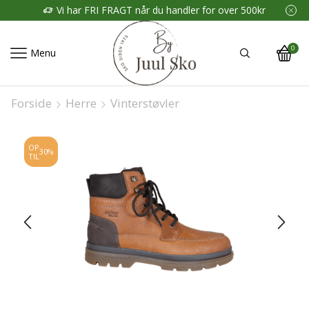
r for over 500kr
Vi har FRI FRAGT når du handler fo
0
Menu
Forside
Herre
Vinterstøvler
OP
30%
TIL