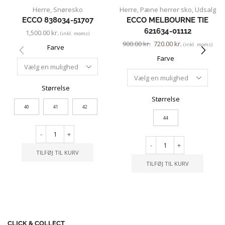
Herre
,
Snøresko
Herre
,
Pæne herrer sko
,
Udsalg
ECCO 838034-51707
ECCO MELBOURNE TIE
621634-01112
1,500.00
kr.
(inkl. moms)
900.00
kr.
720.00
kr.
(inkl. moms)
Farve
Farve
Størrelse
Størrelse
40
41
42
44
-
+
-
+
TILFØJ TIL KURV
TILFØJ TIL KURV
CLICK & COLLECT