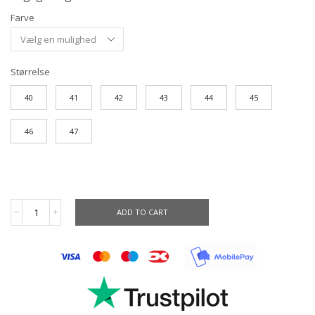
Farve
Størrelse
40
41
42
43
44
45
46
47
ADD TO CART