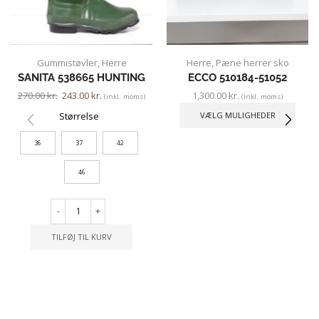
Gummistøvler
,
Herre
Herre
,
Pæne herrer sko
SANITA 538665 HUNTING
ECCO 510184-51052
270.00
kr.
243.00
kr.
1,300.00
kr.
(inkl. moms)
(inkl. moms)
Størrelse
VÆLG MULIGHEDER
36
37
42
46
-
+
TILFØJ TIL KURV