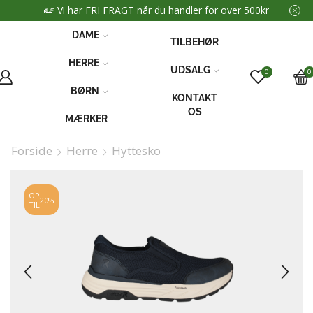
Vi har FRI FRAGT når du handler for over 500kr
DAME
TILBEHØR
HERRE
UDSALG
0
0
BØRN
KONTAKT
OS
MÆRKER
Forside
Herre
Hyttesko
OP
20%
TIL