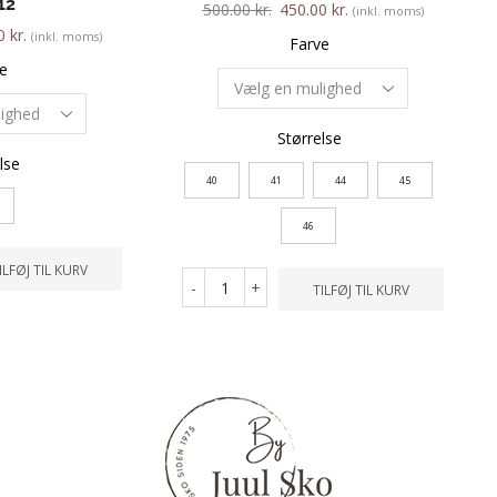
12
500.00
kr.
450.00
kr.
(inkl. moms)
00
kr.
(inkl. moms)
Farve
e
Størrelse
lse
40
41
44
45
46
ILFØJ TIL KURV
-
+
TILFØJ TIL KURV