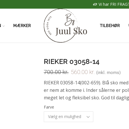
Vi har FRI FRAGT når du handler for over 500kr
N
MÆRKER
TILBEHØR
RIEKER 03058-14
700.00
kr.
560.00
kr.
(inkl. moms)
RIEKER 03058-14(002-659). Blå sko med 
er nem at komme i. Inder sålerne er pol
meget let og fleksibel sko. God til dagli
Farve