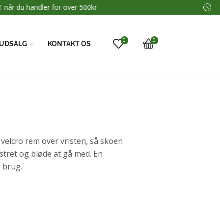
0
0
UDSALG
KONTAKT OS
velcro rem over vristen, så skoen
stret og bløde at gå med. En
g brug.