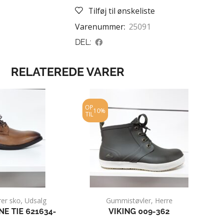
Tilføj til ønskeliste
Varenummer:
25091
DEL:
RELATEREDE VARER
OP
10%
TIL
er sko
,
Udsalg
Gummistøvler
,
Herre
E TIE 621634-
VIKING 009-362