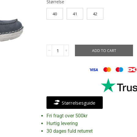
Størrelse
40
41
42
ADD TO CART
Størrelsesguide
Fri fragt over 500kr
Hurtig levering
30 dages fuld returret