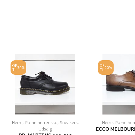
OP
OP
30%
20%
TIL
TIL
Herre
,
Pæne herrer sko
,
Sneakers
,
Herre
,
Pæne herr
Udsalg
ECCO MELBOURN