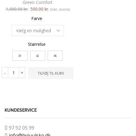
Green Comfort
1,000.00
kr.
800.00
kr
1,000.00
kr.
500.00
kr.
(inkl. moms)
Farve
Farve
Størrelse
Størrelse
41
41
42
46
-
+
TILFØ
-
+
TILFØJ TIL KURV
KUNDESERVICE
97 92 05 99
info@byjuulsko.dk