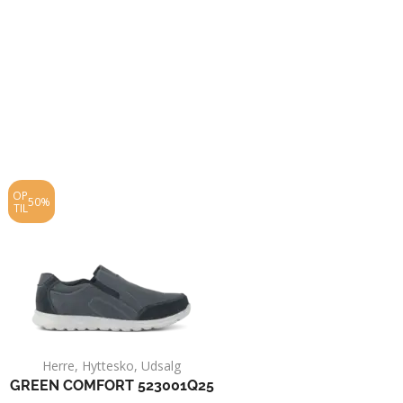
OP
OP
50%
20%
TIL
TIL
Herre
,
Hyttesko
,
Udsalg
Herre
,
Sneakers
,
Snør
GREEN COMFORT 523001Q25
ECCO BYWAY 5015