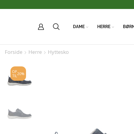
DAME
HERRE
BØR
Forside
Herre
Hyttesko
OP
20%
TIL