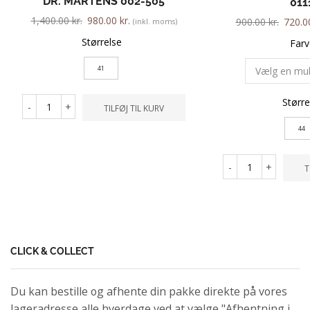
DR. MARTENS 002-505
011
1,400.00
kr.
980.00
kr.
900.00
kr.
720.
(inkl. moms)
Størrelse
Farv
41
Større
-
+
TILFØJ TIL KURV
44
-
+
T
CLICK & COLLECT
Du kan bestille og afhente din pakke direkte på vores
lageradresse alle hverdage ved at vælge "Afhentning i