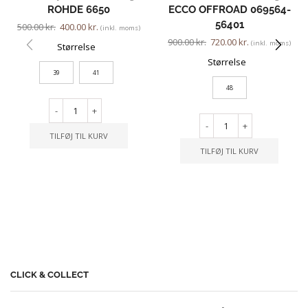
ROHDE 6650
ECCO OFFROAD 069564-
56401
500.00
kr.
400.00
kr.
(inkl. moms)
900.00
kr.
720.00
kr.
(inkl. moms)
Størrelse
Størrelse
39
41
48
-
+
-
+
TILFØJ TIL KURV
TILFØJ TIL KURV
CLICK & COLLECT