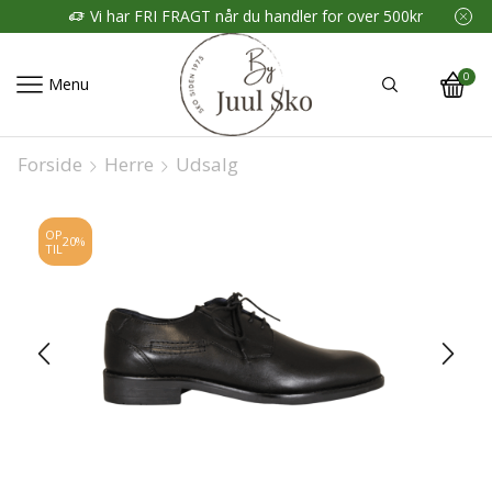
Vi har FRI FRAGT når du handler for over 500kr
0
Menu
Forside
Herre
Udsalg
OP
20%
TIL