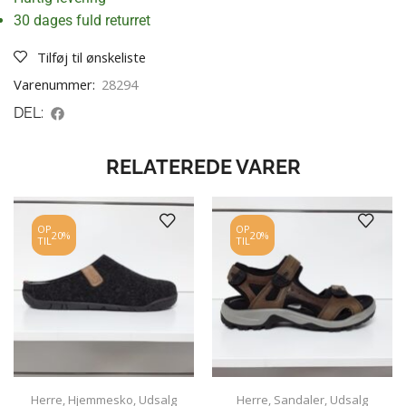
30 dages fuld returret
Tilføj til ønskeliste
Varenummer:
28294
DEL:
RELATEREDE VARER
OP
OP
20%
20%
TIL
TIL
Herre
,
Hjemmesko
,
Udsalg
Herre
,
Sandaler
,
Udsalg