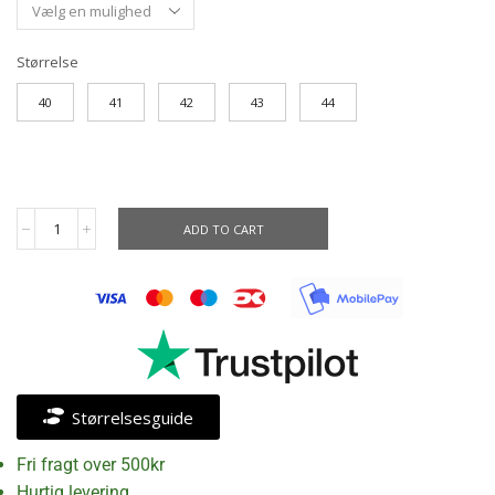
Størrelse
40
41
42
43
44
ADD TO CART
Størrelsesguide
Fri fragt over 500kr
Hurtig levering