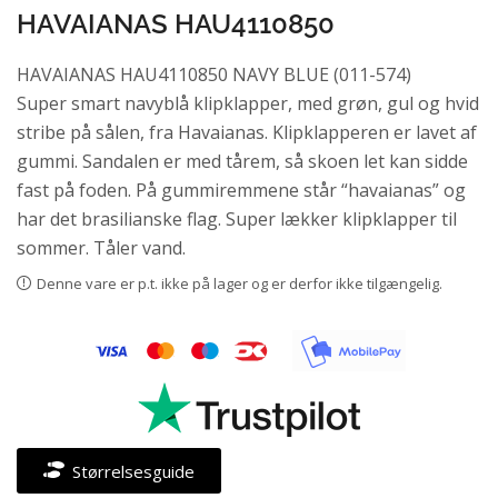
HAVAIANAS HAU4110850
HAVAIANAS HAU4110850 NAVY BLUE (011-574)
Super smart navyblå klipklapper, med grøn, gul og hvid
stribe på sålen, fra Havaianas. Klipklapperen er lavet af
gummi. Sandalen er med tårem, så skoen let kan sidde
fast på foden. På gummiremmene står “havaianas” og
har det brasilianske flag. Super lækker klipklapper til
sommer. Tåler vand.
Denne vare er p.t. ikke på lager og er derfor ikke tilgængelig.
Størrelsesguide