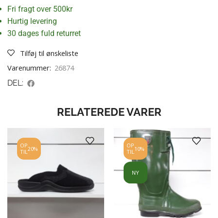
Fri fragt over 500kr
Hurtig levering
30 dages fuld returret
Tilføj til ønskeliste
Varenummer:
26874
DEL:
RELATEREDE VARER
OP
OP
20%
10%
TIL
TIL
NY