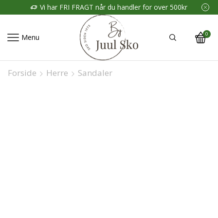
00kr
Vi har FRI FRAGT når du handler for over 500kr
0
Menu
Forside
Herre
Sandaler