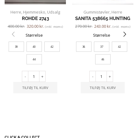
Herre
,
Hjemmesko
,
Udsalg
Gummistøvler
,
Herre
ROHDE 2743
SANITA 538665 HUNTING
400.00
kr.
320.00
kr.
270.00
kr.
243.00
kr.
(inkl. moms)
(inkl. moms)
Størrelse
Størrelse
39
40
42
36
37
42
44
46
-
+
-
+
TILFØJ TIL KURV
TILFØJ TIL KURV
CLICK & COLLECT