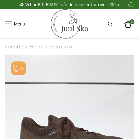
Vi har FRI FRAGT når du handler for over 500kr
0
Menu
Forside
Herre
Snøresko
OP
30%
TIL