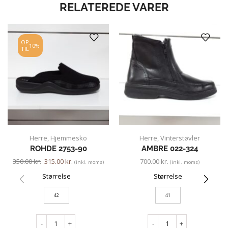
RELATEREDE VARER
OP
10%
TIL
Herre
,
Hjemmesko
Herre
,
Vinterstøvler
ROHDE 2753-90
AMBRE 022-324
350.00
kr.
315.00
kr.
700.00
kr.
(inkl. moms)
(inkl. moms)
Størrelse
Størrelse
42
41
-
+
-
+