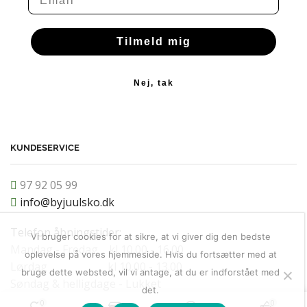
Tilmeld mig
Nej, tak
KUNDESERVICE
97 92 05 99
info@byjuulsko.dk
Telefon åbningstider:
Vi bruger cookies for at sikre, at vi giver dig den bedste
Mandag - Fredag kl 10.00 - 16.00
oplevelse på vores hjemmeside. Hvis du fortsætter med at
Lørdag kl 10.00 - 13.00
bruge dette websted, vil vi antage, at du er indforstået med
Søndag & helligdage - Lukket
det.
0
0