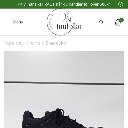
Vi har FRI FRAGT når du handler for over 500kr
0
Menu
Forside
Herre
Snøresko