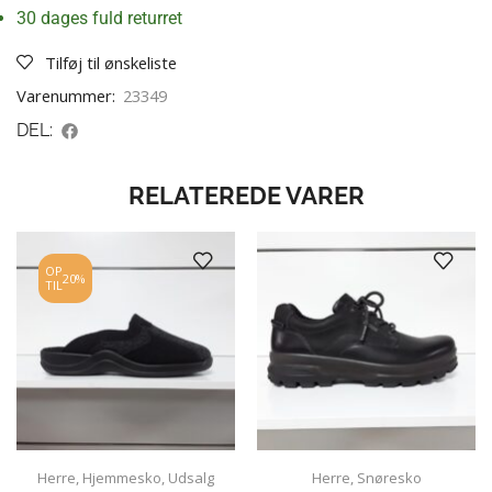
30 dages fuld returret
Tilføj til ønskeliste
Varenummer:
23349
DEL:
RELATEREDE VARER
OP
20%
TIL
Herre
,
Hjemmesko
,
Udsalg
Herre
,
Snøresko