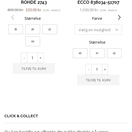
ROHDE 2743
ECCO 838034-51707
400.00
kr.
320.00
kr.
1,500.00
kr.
(inkl. moms)
(inkl. moms)
Størrelse
Farve
39
40
42
Størrelse
44
40
41
42
-
+
TILFØJ TIL KURV
-
+
TILFØJ TIL KURV
CLICK & COLLECT
Du kan bestille og afhente din pakke direkte på vores