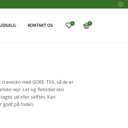
0
0
UDSALG
KONTAKT OS
2
k travesko med GORE-TEX, så de er
nske vejr. Let og fleksibel sko.
 tages ud eller skiftes. Kan
r godt på foden.