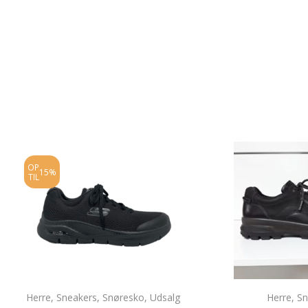
OP
15%
TIL
Herre
,
Sneakers
,
Snøresko
,
Udsalg
Herre
,
Sn