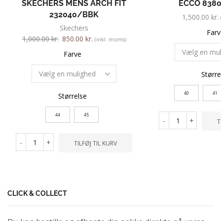
SKECHERS MENS ARCH FIT
ECCO 8380
232040/BBK
1,500.00
kr.
Skechers
Farv
1,000.00
kr.
850.00
kr.
(inkl. moms)
Farve
Større
40
41
Størrelse
44
45
-
+
T
-
+
TILFØJ TIL KURV
CLICK & COLLECT