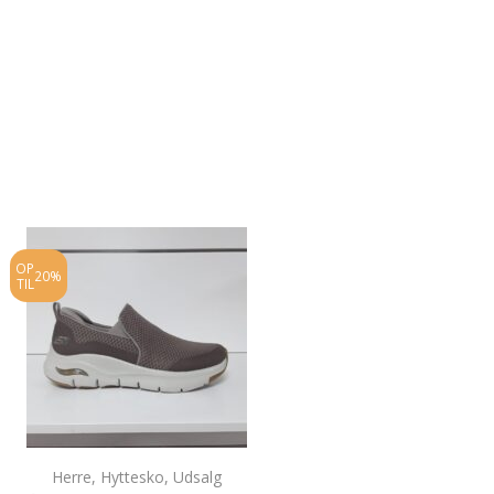
OP
OP
20%
10%
TIL
TIL
Herre
,
Hyttesko
,
Udsalg
Gummistøvler
,