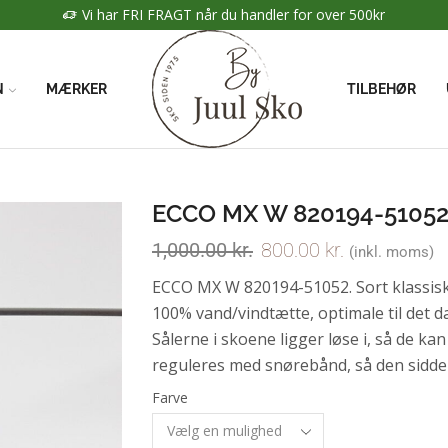
Vi har FRI FRAGT når du handler for over 500kr
N
MÆRKER
TILBEHØR
ECCO MX W 820194-5105
1,000.00
kr.
800.00
kr.
(inkl. moms)
ECCO MX W 820194-51052. Sort klassis
100% vand/vindtætte, optimale til det da
Sålerne i skoene ligger løse i, så de kan
reguleres med snørebånd, så den sidde
Farve