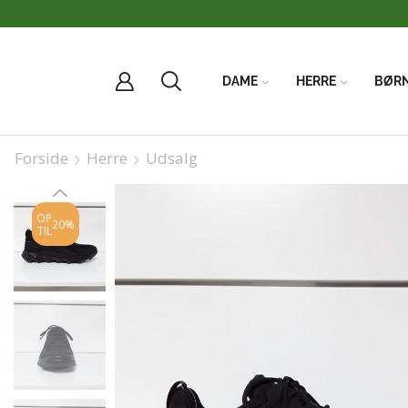
DAME
HERRE
BØR
Forside
Herre
Udsalg
OP
20%
TIL