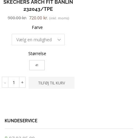
SKECHERS ARCH FIT BANLIN
VIKING 009
232043/TPE
700.00
kr.
630.00
kr.
900.00
kr.
720.00
kr.
(inkl. moms)
Farve
Farve
Størrelse
Størrelse
41
45
46
41
-
+
TILFØ
-
+
TILFØJ TIL KURV
KUNDESERVICE