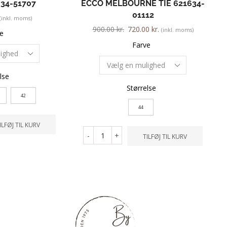
34-51707
ECCO MELBOURNE TIE 621634-
01112
(inkl. moms)
900.00
kr.
720.00
kr.
(inkl. moms)
e
Farve
lse
Størrelse
42
44
ILFØJ TIL KURV
-
+
TILFØJ TIL KURV