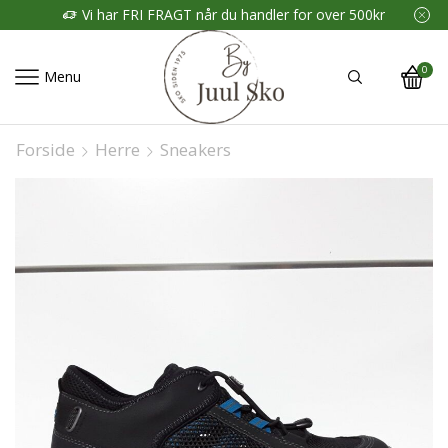
Vi har FRI FRAGT når du handler for over 500kr
0
Menu
Forside
Herre
Sneakers