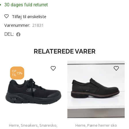
30 dages fuld returret
Tilføj til ønskeliste
Varenummer:
21831
DEL:
RELATEREDE VARER
OP
15%
TIL
Herre
,
Sneakers
,
Snøresko
,
Herre
,
Pæne herrer sko