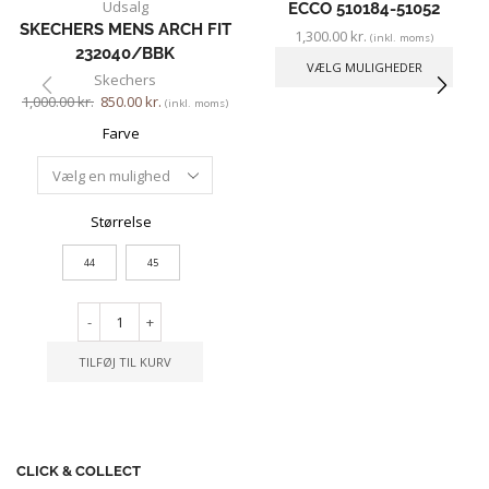
Udsalg
ECCO 510184-51052
SKECHERS MENS ARCH FIT
1,300.00
kr.
(inkl. moms)
232040/BBK
VÆLG MULIGHEDER
Skechers
1,000.00
kr.
850.00
kr.
(inkl. moms)
Farve
Størrelse
44
45
-
+
TILFØJ TIL KURV
CLICK & COLLECT