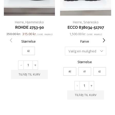
Herre
,
Hjemmesko
Herre
,
Snøresko
ROHDE 2753-90
ECCO 838034-51707
350.00
kr.
315.00
kr.
1,500.00
kr.
(inkl. moms)
(inkl. moms)
Størrelse
Farve
42
Størrelse
-
+
40
41
42
TILFØJ TIL KURV
-
+
TILFØJ TIL KURV