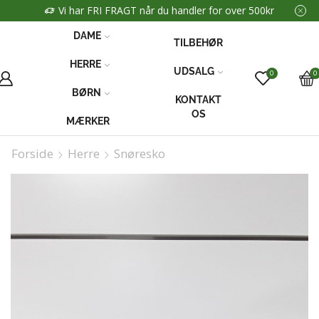
Vi har FRI FRAGT når du handler for over 500kr
DAME
TILBEHØR
HERRE
UDSALG
0
0
BØRN
KONTAKT
OS
MÆRKER
Forside
Herre
Snøresko