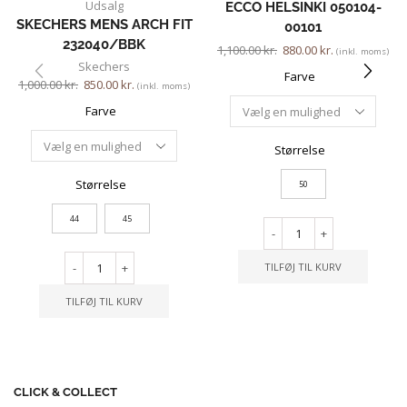
Udsalg
ECCO HELSINKI 050104-
SKECHERS MENS ARCH FIT
00101
232040/BBK
1,100.00
kr.
880.00
kr.
(inkl. moms)
Skechers
Farve
1,000.00
kr.
850.00
kr.
(inkl. moms)
Farve
Størrelse
Størrelse
50
44
45
-
+
-
+
TILFØJ TIL KURV
TILFØJ TIL KURV
CLICK & COLLECT