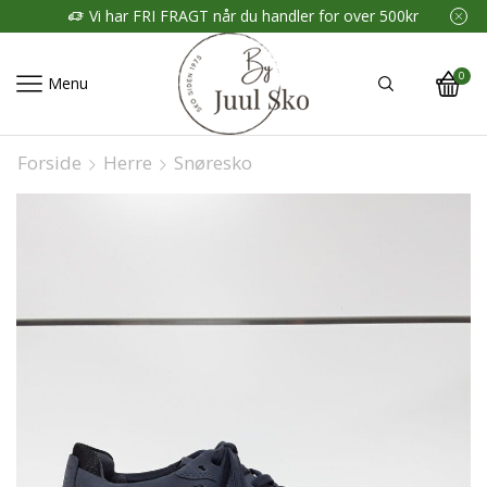
Vi har FRI FRAGT når du handler for over 500kr
0
Menu
Forside
Herre
Snøresko