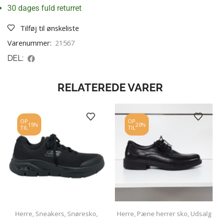
30 dages fuld returret
Tilføj til ønskeliste
Varenummer:
21567
DEL:
RELATEREDE VARER
OP
OP
15%
20%
TIL
TIL
Herre
,
Sneakers
,
Snøresko
,
Herre
,
Pæne herrer sko
,
Udsalg