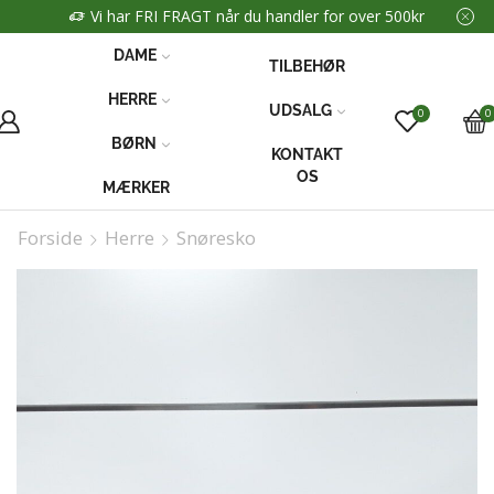
Vi har FRI FRAGT når du handler for over 500kr
DAME
TILBEHØR
HERRE
UDSALG
0
0
BØRN
KONTAKT
OS
MÆRKER
Forside
Herre
Snøresko