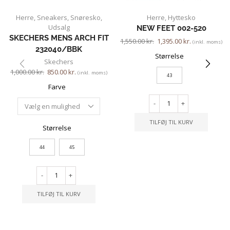
Herre
,
Sneakers
,
Snøresko
,
Herre
,
Hyttesko
Udsalg
NEW FEET 002-520
SKECHERS MENS ARCH FIT
1,550.00
kr.
1,395.00
kr.
(inkl. moms)
232040/BBK
Størrelse
Skechers
1,000.00
kr.
850.00
kr.
(inkl. moms)
43
Farve
-
+
TILFØJ TIL KURV
Størrelse
44
45
-
+
TILFØJ TIL KURV