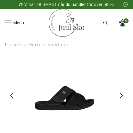
Vi har FRI FRAGT når du handler for over 500kr
0
Menu
Forside
Herre
Sandaler