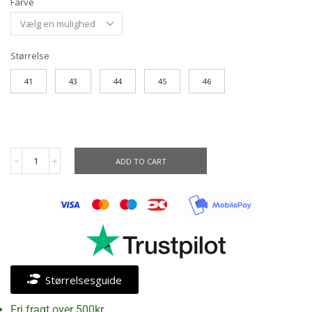
Farve
Størrelse
41
43
44
45
46
ADD TO CART
Størrelsesguide
Fri fragt over 500kr