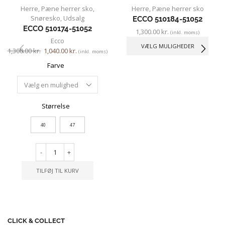
Herre
,
Pæne herrer sko
,
Herre
,
Pæne herrer sko
Snøresko
,
Udsalg
ECCO 510184-51052
ECCO 510174-51052
1,300.00
kr.
(inkl. moms)
Ecco
VÆLG MULIGHEDER
1,300.00
kr.
1,040.00
kr.
(inkl. moms)
Farve
Størrelse
40
47
-
+
TILFØJ TIL KURV
CLICK & COLLECT