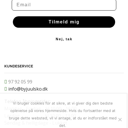
Email
Tilmeld mig
Nej, tak
KUNDESERVICE
97 92 05 99
info@byjuulsko.dk
Telefon åbningstider:
Vi bruger cookies for at sikre, at vi giver dig den bedste
Mandag - Fredag kl 10.00 - 16.00
oplevelse på vores hjemmeside. Hvis du fortsætter med at
Lørdag kl 10.00 - 13.00
bruge dette websted, vil vi antage, at du er indforstået med
Søndag & helligdage - Lukket
det.