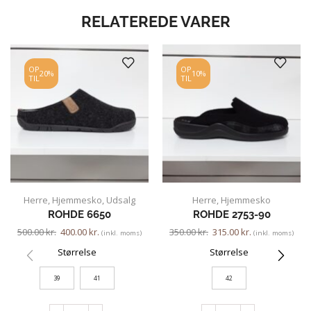
RELATEREDE VARER
OP
OP
20%
10%
TIL
TIL
Herre
,
Hjemmesko
,
Udsalg
Herre
,
Hjemmesko
ROHDE 6650
ROHDE 2753-90
500.00
kr.
400.00
kr.
350.00
kr.
315.00
kr.
(inkl. moms)
(inkl. moms)
Størrelse
Størrelse
39
41
42