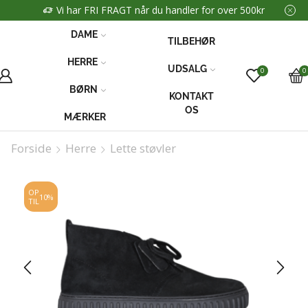
Vi har FRI FRAGT når du handler for over 500kr
DAME
TILBEHØR
HERRE
UDSALG
0
0
BØRN
KONTAKT
OS
MÆRKER
Forside
Herre
Lette støvler
OP
10%
TIL