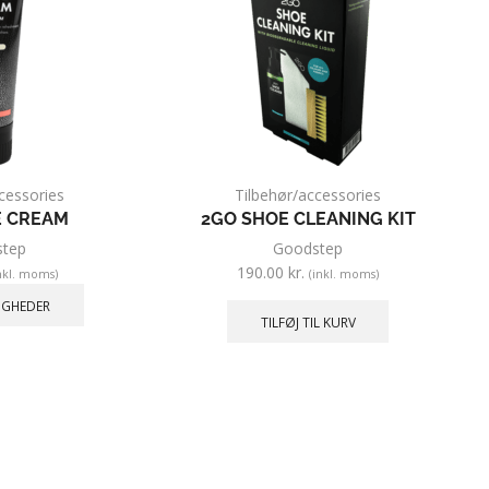
cessories
Tilbehør/accessories
E CREAM
2GO SHOE CLEANING KIT
tep
Goodstep
190.00
kr.
nkl. moms)
(inkl. moms)
IGHEDER
TILFØJ TIL KURV