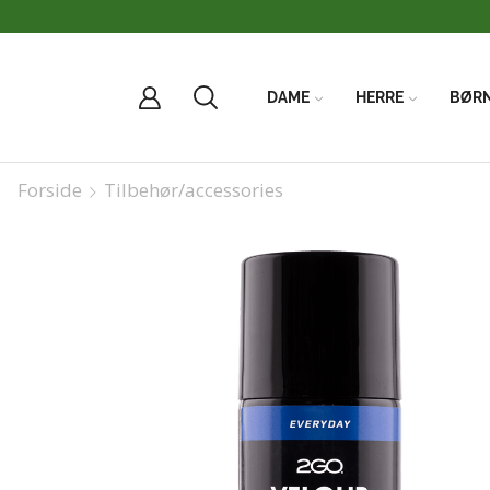
DAME
HERRE
BØR
Forside
Tilbehør/accessories