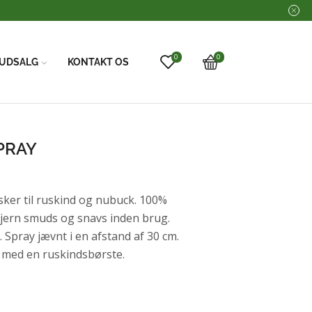
0
0
UDSALG
KONTAKT OS
PRAY
sker til ruskind og nubuck. 100%
 Fjern smuds og snavs inden brug.
Spray jævnt i en afstand af 30 cm.
p med en ruskindsbørste.