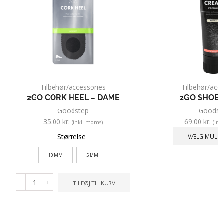
Tilbehør/accessories
Tilbehør/ac
2GO CORK HEEL – DAME
2GO SHO
Goodstep
Goods
35.00
kr.
69.00
kr.
(inkl. moms)
(i
Størrelse
VÆLG MUL
10 MM
5 MM
-
+
TILFØJ TIL KURV