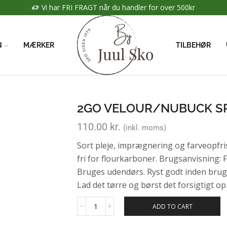
Vi har FRI FRAGT når du handler for over 500kr
N
MÆRKER
TILBEHØR
2GO VELOUR/NUBUCK S
110.00
kr.
(inkl. moms)
Sort pleje, imprægnering og farveopfri
fri for flourkarboner. Brugsanvisning:
Bruges udendørs. Ryst godt inden brug. 
Lad det tørre og børst det forsigtigt o
ADD TO CART