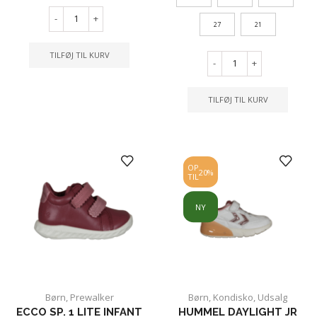
-
+
27
21
TILFØJ TIL KURV
-
+
TILFØJ TIL KURV
OP
20%
TIL
NY
Børn
,
Prewalker
Børn
,
Kondisko
,
Udsalg
ECCO SP. 1 LITE INFANT
HUMMEL DAYLIGHT JR