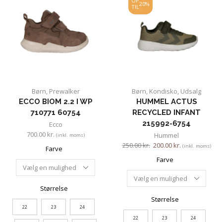
OP
20%
TIL
Børn
,
Prewalker
Børn
,
Kondisko
,
Udsalg
ECCO BIOM 2.2 I WP
HUMMEL ACTUS
710771 60754
RECYCLED INFANT
215992-6754
Ecco
700.00
kr.
Hummel
(inkl. moms)
250.00
kr.
200.00
kr.
(inkl. moms)
Farve
Farve
Størrelse
Størrelse
22
23
24
22
23
24