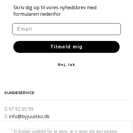
Skriv dig op til vores nyhedsbrev med
formularen nedenfor
Email
Tilmeld mig
Nej, tak
KUNDESERVICE
97 92 05 99
info@byjuulsko.dk
Telefon åbningstider:
Vi bruger cookies for at sikre, at vi giver dig den bedste