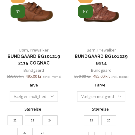
NY
NY
Børn
,
Prewalker
Børn
,
Prewalker
BUNDGAARD BG101219
BUNDGAARD BG101229
2115 COGNAC
9214
Bundgaard
Bundgaard
550.00
kr.
495.00
kr.
550.00
kr.
495.00
kr.
(inkl. moms)
(inkl. moms)
Farve
Farve
Størrelse
Størrelse
22
23
24
23
20
20
21