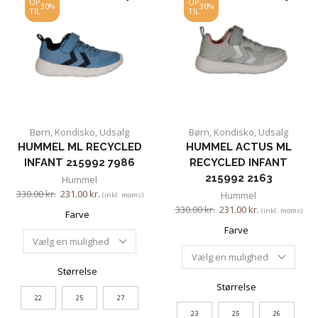
OP
OP
30%
30%
TIL
TIL
Børn
,
Kondisko
,
Udsalg
Børn
,
Kondisko
,
Udsalg
HUMMEL ML RECYCLED
HUMMEL ACTUS ML
INFANT 215992 7986
RECYCLED INFANT
215992 2163
Hummel
330.00
kr.
231.00
kr.
Hummel
(inkl. moms)
330.00
kr.
231.00
kr.
(inkl. moms)
Farve
Farve
Størrelse
Størrelse
22
25
27
23
25
26