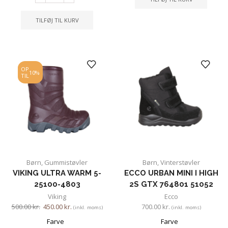
TILFØJ TIL KURV
OP
10%
TIL
Børn
,
Gummistøvler
Børn
,
Vinterstøvler
VIKING ULTRA WARM 5-
ECCO URBAN MINI I HIGH
25100-4803
2S GTX 764801 51052
Viking
Ecco
500.00
kr.
450.00
kr.
700.00
kr.
(inkl. moms)
(inkl. moms)
Farve
Farve