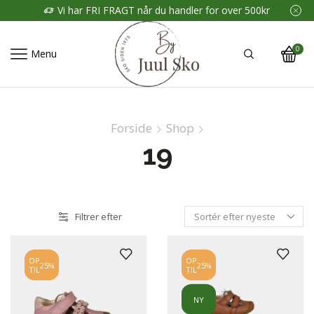
Vi har FRI FRAGT når du handler for over 500kr
0
Menu
Forside
Shop
19
Filtrer efter
OP
OP
25%
25%
TIL
TIL
NY