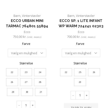
Børn
,
Vinterstøvler
Børn
,
Vinterstøvler
ECCO URBAN MINI
ECCO SP. 1 LITE INFANT
TARMAC 764801 55894
WP WARM 724241 02303
Ecco
Ecco
750.00
kr.
700.00
kr.
(inkl. moms)
(inkl. moms)
Farve
Farve
Størrelse
Størrelse
22
23
24
22
25
26
26
27
28
20
29
30
21
-
+
-
+
TILFØJ TIL KURV