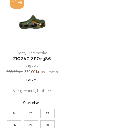
OP
10%
TIL
Børn
,
Hjemmesko
ZIGZAG ZPO2386
Zig Zag
300.00
kr.
270.00
kr.
(inkl. moms)
Farve
Størrelse
24
25
27
28
29
30