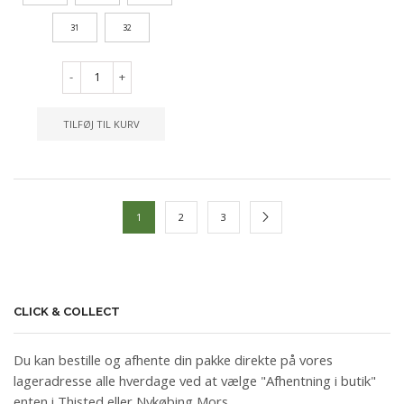
31
32
-
+
TILFØJ TIL KURV
1
2
3
CLICK & COLLECT
Du kan bestille og afhente din pakke direkte på vores
lageradresse alle hverdage ved at vælge "Afhentning i butik"
enten i Thisted eller Nykøbing Mors.