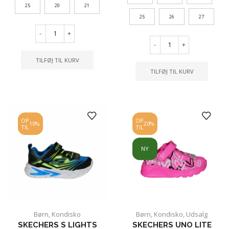
25
20
21
25
26
27
-
+
-
+
TILFØJ TIL KURV
TILFØJ TIL KURV
OP
OP
10%
20%
TIL
TIL
NY
Børn
,
Kondisko
Børn
,
Kondisko
,
Udsalg
SKECHERS S LIGHTS
SKECHERS UNO LITE