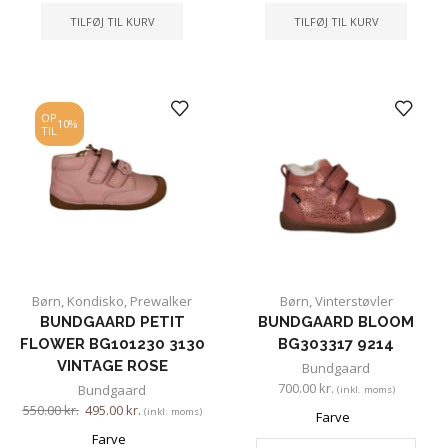
TILFØJ TIL KURV
TILFØJ TIL KURV
OP
10%
TIL
Børn
,
Kondisko
,
Prewalker
Børn
,
Vinterstøvler
BUNDGAARD PETIT
BUNDGAARD BLOOM
FLOWER BG101230 3130
BG303317 9214
VINTAGE ROSE
Bundgaard
700.00
kr.
Bundgaard
(inkl. moms)
550.00
kr.
495.00
kr.
(inkl. moms)
Farve
Farve