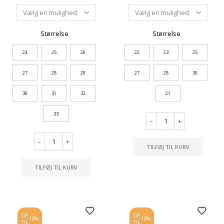
Størrelse
Størrelse
24
25
26
22
23
25
27
28
29
27
28
30
30
31
32
21
33
-
+
-
+
TILFØJ TIL KURV
TILFØJ TIL KURV
OP
OP
10%
10%
TIL
TIL