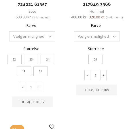
724221 61357
217849 3368
Ecco
Hummel
600.00
kr.
400.00
kr.
320.00
kr.
(inkl. moms)
(inkl. moms)
Farve
Farve
Størrelse
Størrelse
22
23
24
26
19
21
-
+
-
+
TILFØJ TIL KURV
TILFØJ TIL KURV