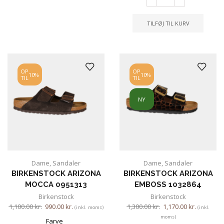
TILFØJ TIL KURV
OP
OP
10%
10%
TIL
TIL
NY
Dame
,
Sandaler
Dame
,
Sandaler
BIRKENSTOCK ARIZONA
BIRKENSTOCK ARIZONA
MOCCA 0951313
EMBOSS 1032864
Birkenstock
Birkenstock
1,100.00
kr.
990.00
kr.
1,300.00
kr.
1,170.00
kr.
(inkl. moms)
(inkl.
moms)
Farve