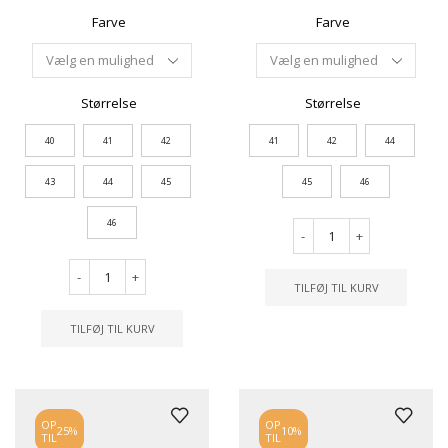
Farve
Farve
Størrelse
Størrelse
40
41
42
41
42
44
43
44
45
45
46
46
-
+
-
+
TILFØJ TIL KURV
TILFØJ TIL KURV
OP
OP
25%
10%
TIL
TIL