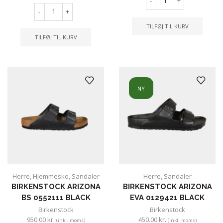
-
+
-
+
TILFØJ TIL KURV
TILFØJ TIL KURV
NY
Herre
,
Hjemmesko
,
Sandaler
Herre
,
Sandaler
BIRKENSTOCK ARIZONA
BIRKENSTOCK ARIZONA
BS 0552111 BLACK
EVA 0129421 BLACK
Birkenstock
Birkenstock
950.00
kr.
450.00
kr.
(inkl. moms)
(inkl. moms)