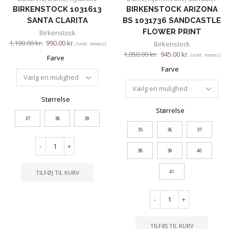
BIRKENSTOCK 1031613
BIRKENSTOCK ARIZONA
SANTA CLARITA
BS 1031736 SANDCASTLE
FLOWER PRINT
Birkenstock
1,100.00
kr.
990.00
kr.
Birkenstock
(inkl. moms)
1,050.00
kr.
945.00
kr.
(inkl. moms)
Farve
Farve
Størrelse
Størrelse
37
38
39
35
36
37
-
+
38
39
40
41
TILFØJ TIL KURV
-
+
TILFØJ TIL KURV