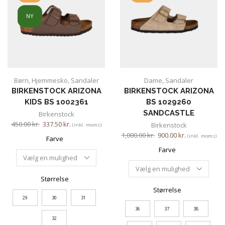
NY
Børn
,
Hjemmesko
,
Sandaler
Dame
,
Sandaler
BIRKENSTOCK ARIZONA
BIRKENSTOCK ARIZONA
KIDS BS 1002361
BS 1029260
SANDCASTLE
Birkenstock
450.00
kr.
337.50
kr.
Birkenstock
(inkl. moms)
1,000.00
kr.
900.00
kr.
(inkl. moms)
Farve
Farve
Størrelse
Størrelse
29
30
31
36
37
38
32