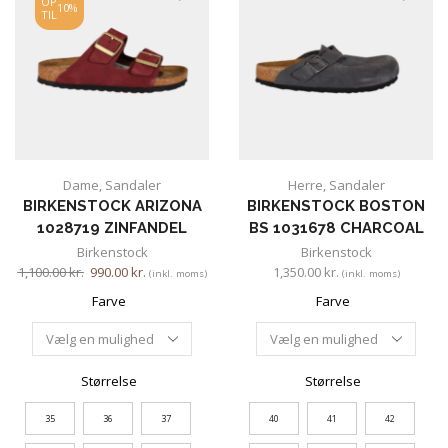
OP
10%
TIL
Dame
,
Sandaler
Herre
,
Sandaler
BIRKENSTOCK ARIZONA
BIRKENSTOCK BOSTON
1028719 ZINFANDEL
BS 1031678 CHARCOAL
Birkenstock
Birkenstock
1,100.00
kr.
990.00
kr.
1,350.00
kr.
(inkl. moms)
(inkl. moms)
Farve
Farve
Størrelse
Størrelse
35
36
37
40
41
42