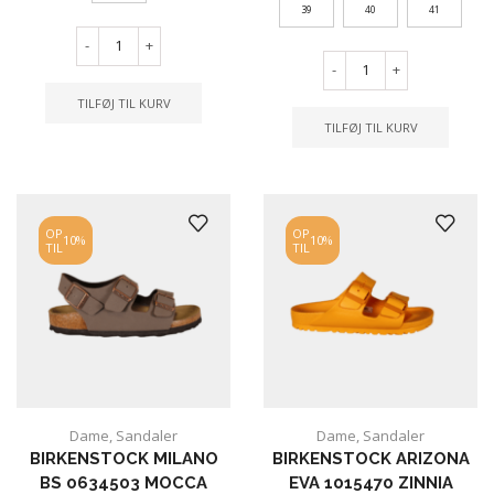
39
40
41
-
+
-
+
TILFØJ TIL KURV
TILFØJ TIL KURV
OP
OP
10%
10%
TIL
TIL
Dame
,
Sandaler
Dame
,
Sandaler
BIRKENSTOCK MILANO
BIRKENSTOCK ARIZONA
BS 0634503 MOCCA
EVA 1015470 ZINNIA