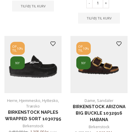
-
+
TILFØJ TIL KURV
TILFØJ TIL KURV
OP
OP
10%
10%
TIL
TIL
NY
NY
Herre
,
Hjemmesko
,
Hyttesko
,
Dame
,
Sandaler
Træsko
BIRKENSTOCK ARIZONA
BIRKENSTOCK NAPLES
BIG BUCKLE 1032916
WRAPPED SORT 1030795
HABANA
Birkenstock
Birkenstock
1,450.00
kr.
1,305.00
kr.