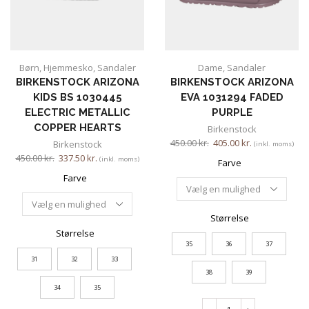
Børn
,
Hjemmesko
,
Sandaler
Dame
,
Sandaler
BIRKENSTOCK ARIZONA
BIRKENSTOCK ARIZONA
KIDS BS 1030445
EVA 1031294 FADED
ELECTRIC METALLIC
PURPLE
COPPER HEARTS
Birkenstock
450.00
kr.
405.00
kr.
Birkenstock
(inkl. moms)
450.00
kr.
337.50
kr.
(inkl. moms)
Farve
Farve
Størrelse
Størrelse
35
36
37
31
32
33
38
39
34
35