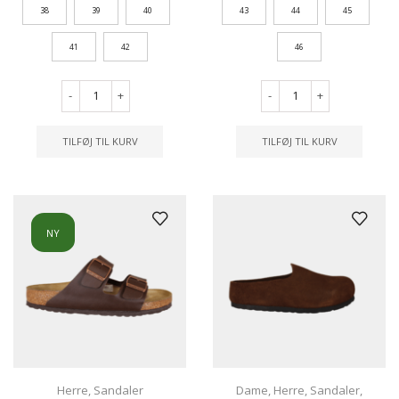
38
39
40
43
44
45
41
42
46
-
+
-
+
TILFØJ TIL KURV
TILFØJ TIL KURV
NY
Herre
,
Sandaler
Dame
,
Herre
,
Sandaler
,