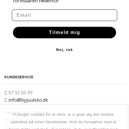
formularen nedenfor
Email
Tilmeld mig
Nej, tak
KUNDESERVICE
97 92 05 99
info@byjuulsko.dk
Telefon åbningstider:
Vi bruger cookies for at sikre, at vi giver dig den bedste
Mandag - Fredag kl 10.00 - 16.00
oplevelse på vores hjemmeside. Hvis du fortsætter med at
Lørdag kl 10.00 - 13.00