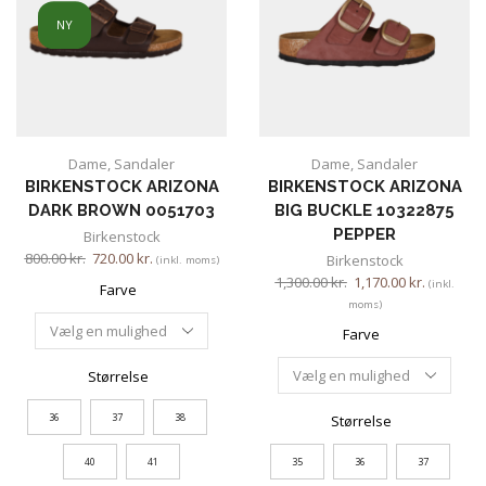
NY
Dame
,
Sandaler
Dame
,
Sandaler
BIRKENSTOCK ARIZONA
BIRKENSTOCK ARIZONA
DARK BROWN 0051703
BIG BUCKLE 10322875
PEPPER
Birkenstock
800.00
kr.
720.00
kr.
Birkenstock
(inkl. moms)
1,300.00
kr.
1,170.00
kr.
(inkl.
Farve
moms)
Farve
Størrelse
36
37
38
Størrelse
40
41
35
36
37