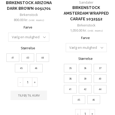
Sandaler
BIRKENSTOCK ARIZONA
BIRKENSTOCK
DARK BROWN 0051701
AMSTERDAM WRAPPED
Birkenstock
CARAFE 1032552
800.00
kr.
(inkl. moms)
Birkenstock
Farve
1,050.00
kr.
(inkl. moms)
Farve
Størrelse
41
43
44
Størrelse
45
46
35
36
37
38
39
40
-
+
41
42
44
TILFØJ TIL KURV
45
46
-
+