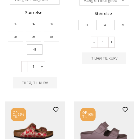
Størrelse
Størrelse
35
36
37
33
34
39
38
39
40
-
+
41
TILFØJ TIL KURV
-
+
TILFØJ TIL KURV
OP
OP
25%
10%
TIL
TIL