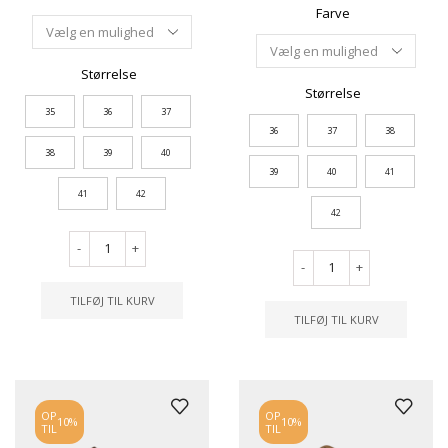
Farve
Størrelse
Størrelse
35
36
37
36
37
38
38
39
40
39
40
41
41
42
42
-
+
-
+
TILFØJ TIL KURV
TILFØJ TIL KURV
OP
OP
10%
10%
TIL
TIL