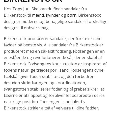
Hos Tops Juul Sko kan du finde sandaler fra
Birkenstock til
mænd
,
kvinder
og
børn
. Birkenstock
designer moderne og behagelige sandaler i forskellige
designs til enhver smag.
Birkenstock producerer sandaler, der forkæler dine
fødder på bedste vis. Alle sandaler fra Birkenstock er
produceret med en såkaldt fodseng. Fodsengen er en
enestående og revolutionerende sål, der er skabt af
Birkenstock. Fodsengens konstruktion er inspireret af
fodens naturlige trædespor i sand. Fodsengens dybe
hælskål giver foden stabilitet, og den forbedrer
desuden skridtføringen og koordinationen,
svangstøtten stabilserer foden og tågrebet sikrer, at
tæerne er afslappet og forbliver let adspredte i deres
naturlige position. Fodsengen i sandaler fra
Birkenstock stråler altså af velvære til dine fødder.