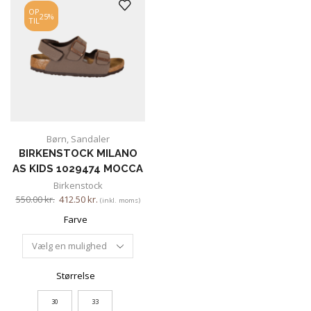
OP
25%
TIL
Børn
,
Sandaler
BIRKENSTOCK MILANO
AS KIDS 1029474 MOCCA
Birkenstock
550.00
kr.
412.50
kr.
(inkl. moms)
Farve
Størrelse
30
33