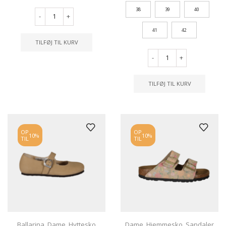
38
39
40
-
+
41
42
TILFØJ TIL KURV
-
+
TILFØJ TIL KURV
OP
OP
10%
10%
TIL
TIL
Ballarina
,
Dame
,
Hyttesko
Dame
,
Hjemmesko
,
Sandaler