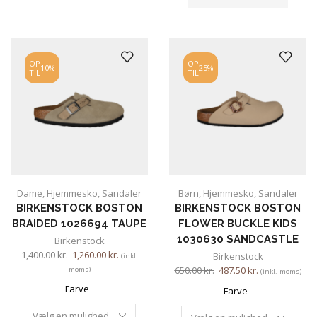
OP
OP
10%
25%
TIL
TIL
Dame
,
Hjemmesko
,
Sandaler
Børn
,
Hjemmesko
,
Sandaler
BIRKENSTOCK BOSTON
BIRKENSTOCK BOSTON
BRAIDED 1026694 TAUPE
FLOWER BUCKLE KIDS
1030630 SANDCASTLE
Birkenstock
1,400.00
kr.
1,260.00
kr.
Birkenstock
(inkl.
650.00
kr.
487.50
kr.
moms)
(inkl. moms)
Farve
Farve