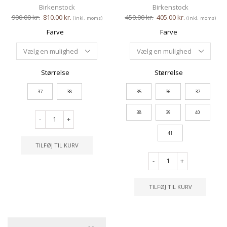
Birkenstock
Birkenstock
900.00
kr.
810.00
kr.
450.00
kr.
405.00
kr.
(inkl. moms)
(inkl. moms)
Farve
Farve
Størrelse
Størrelse
37
38
35
36
37
38
39
40
-
+
41
TILFØJ TIL KURV
-
+
TILFØJ TIL KURV