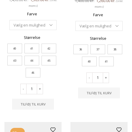
1,400.00
kr.
1,260.00
kr.
(inkl.
(inkl.
moms)
moms)
Farve
Farve
Størrelse
Størrelse
40
41
42
36
37
38
43
44
45
40
41
46
-
+
-
+
TILFØJ TIL KURV
TILFØJ TIL KURV