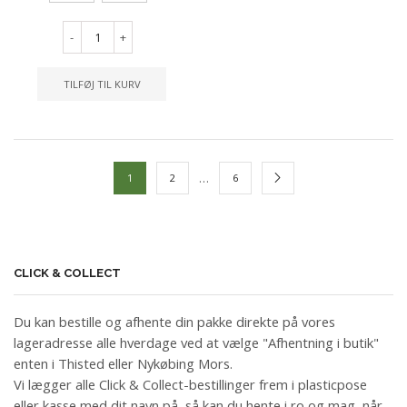
-
+
TILFØJ TIL KURV
…
1
2
6
CLICK & COLLECT
Du kan bestille og afhente din pakke direkte på vores
lageradresse alle hverdage ved at vælge "Afhentning i butik"
enten i Thisted eller Nykøbing Mors.
Vi lægger alle Click & Collect-bestillinger frem i plasticpose
eller kasse med dit navn på, så kan du hente i ro og mag, når