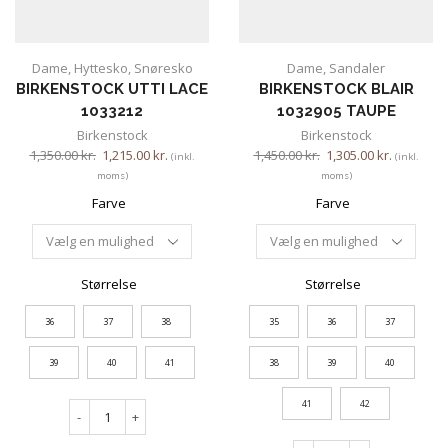
Dame
,
Hyttesko
,
Snøresko
Dame
,
Sandaler
BIRKENSTOCK UTTI LACE
BIRKENSTOCK BLAIR
1033212
1032905 TAUPE
Birkenstock
Birkenstock
1,350.00
kr.
1,215.00
kr.
1,450.00
kr.
1,305.00
kr.
(inkl.
(inkl.
moms)
moms)
Farve
Farve
Størrelse
Størrelse
36
37
38
35
36
37
39
40
41
38
39
40
41
42
-
+