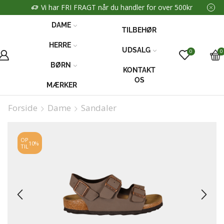
Vi har FRI FRAGT når du handler for over 500kr
DAME
TILBEHØR
HERRE
UDSALG
0
0
BØRN
KONTAKT
OS
MÆRKER
Forside
Dame
Sandaler
OP
10%
TIL