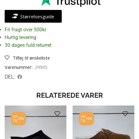
Størrelsesguide
Fri fragt over 500kr
Hurtig levering
30 dages fuld returret
Tilføj til ønskeliste
Varenummer:
29995
DEL:
RELATEREDE VARER
OP
OP
20%
10%
TIL
TIL