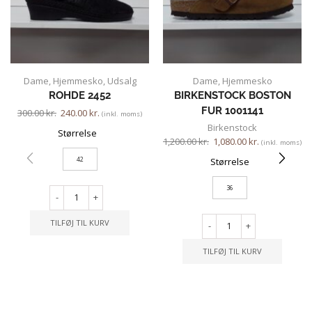
Dame
,
Hjemmesko
,
Udsalg
Dame
,
Hjemmesko
ROHDE 2452
BIRKENSTOCK BOSTON
FUR 1001141
300.00
kr.
240.00
kr.
(inkl. moms)
Birkenstock
Størrelse
1,200.00
kr.
1,080.00
kr.
(inkl. moms)
42
Størrelse
36
-
+
TILFØJ TIL KURV
-
+
TILFØJ TIL KURV