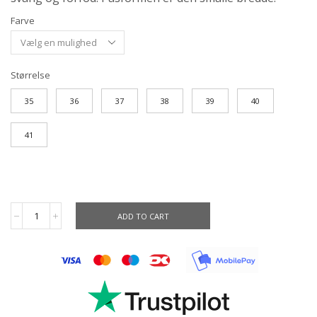
Farve
Størrelse
35
36
37
38
39
40
41
ADD TO CART