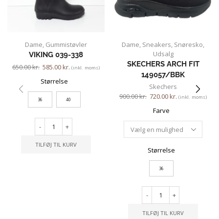
Dame
,
Gummistøvler
Dame
,
Sneakers
,
Snøresko
,
Udsalg
VIKING 039-338
SKECHERS ARCH FIT
650.00
kr.
585.00
kr.
(inkl. moms)
149057/BBK
Størrelse
Skechers
900.00
kr.
720.00
kr.
(inkl. moms)
36
40
Farve
-
+
TILFØJ TIL KURV
Størrelse
36
-
+
TILFØJ TIL KURV