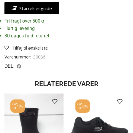
Størrelsesguide
Fri fragt over 500kr
Hurtig levering
30 dages fuld returret
Tilføj til ønskeliste
Varenummer:
30086
DEL:
RELATEREDE VARER
OP
OP
10%
20%
TIL
TIL