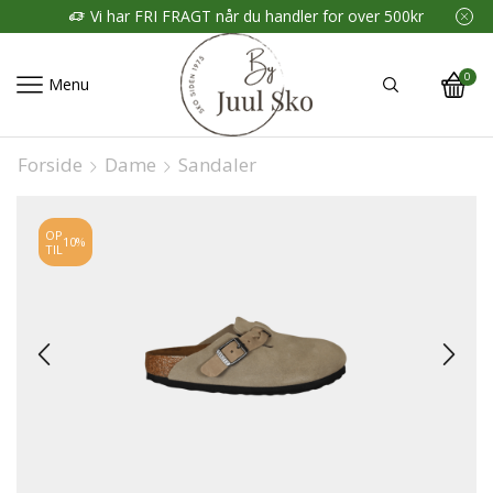
Vi har FRI FRAGT når du handler for over 500kr
0
Menu
Forside
Dame
Sandaler
OP
10%
TIL