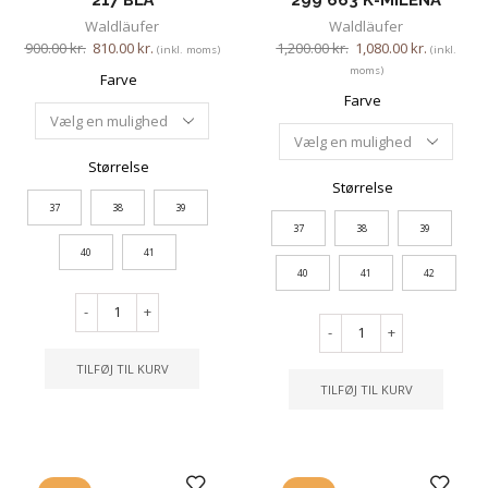
Waldläufer
Waldläufer
900.00
kr.
810.00
kr.
1,200.00
kr.
1,080.00
kr.
(inkl. moms)
(inkl.
moms)
Farve
Farve
Størrelse
Størrelse
37
38
39
37
38
39
40
41
40
41
42
-
+
-
+
TILFØJ TIL KURV
TILFØJ TIL KURV