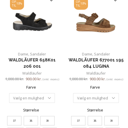
OP
OP
10%
10%
TIL
TIL
Dame
,
Sandaler
Dame
,
Sandaler
WALDLÄUFER 658K01
WALDLÄUFER 677001 195
206 001
084 LUGINA
Waldläufer
Waldläufer
1,000.00
kr.
900.00
kr.
1,000.00
kr.
900.00
kr.
(inkl. moms)
(inkl. moms)
Farve
Farve
Størrelse
Størrelse
37
38
39
37
38
39