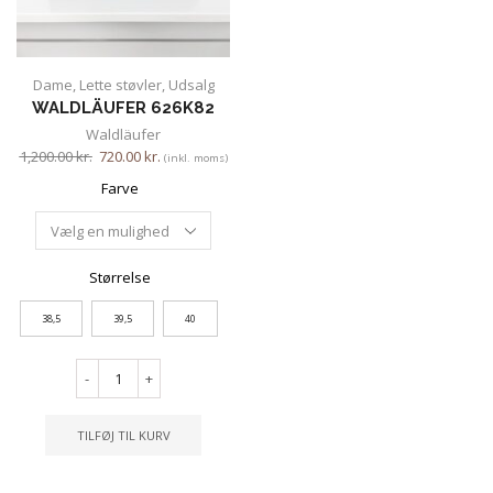
Dame
,
Lette støvler
,
Udsalg
WALDLÄUFER 626K82
Waldläufer
1,200.00
kr.
720.00
kr.
(inkl. moms)
Farve
Størrelse
38,5
39,5
40
-
+
TILFØJ TIL KURV