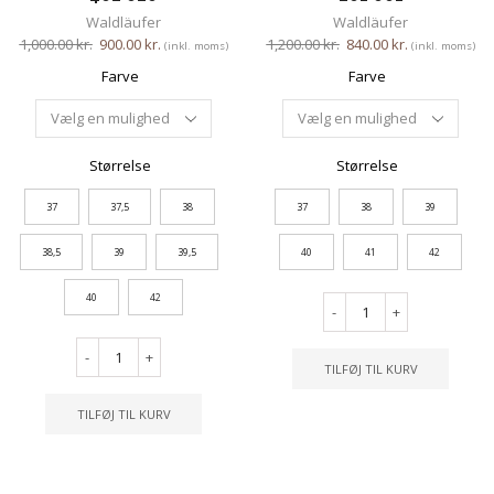
Waldläufer
Waldläufer
1,000.00
kr.
900.00
kr.
1,200.00
kr.
840.00
kr.
(inkl. moms)
(inkl. moms)
Farve
Farve
Størrelse
Størrelse
37
37,5
38
37
38
39
38,5
39
39,5
40
41
42
40
42
-
+
-
+
TILFØJ TIL KURV
TILFØJ TIL KURV