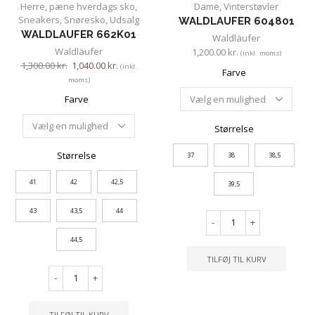
Herre
,
pæne hverdags sko
,
Dame
,
Vinterstøvler
Sneakers
,
Snøresko
,
Udsalg
WALDLAUFER 604801
WALDLAUFER 662K01
Waldläufer
Waldläufer
1,200.00
kr.
(inkl. moms)
1,300.00
kr.
1,040.00
kr.
(inkl.
Farve
moms)
Farve
Størrelse
Størrelse
37
38
38,5
41
42
42,5
39,5
43
43,5
44
-
+
44,5
TILFØJ TIL KURV
-
+
TILFØJ TIL KURV