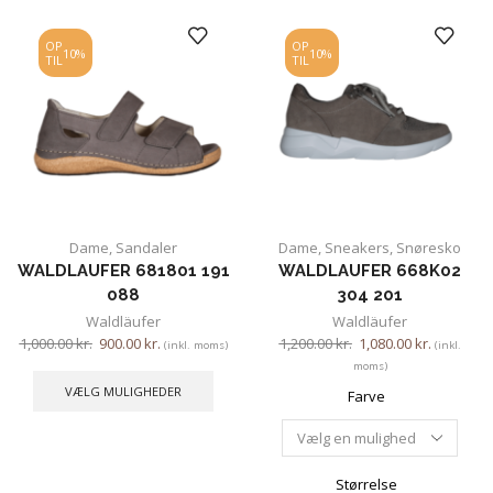
OP
OP
10%
10%
TIL
TIL
Dame
,
Sandaler
Dame
,
Sneakers
,
Snøresko
WALDLAUFER 681801 191
WALDLAUFER 668K02
088
304 201
Waldläufer
Waldläufer
1,000.00
kr.
900.00
kr.
1,200.00
kr.
1,080.00
kr.
(inkl. moms)
(inkl.
moms)
VÆLG MULIGHEDER
Farve
Størrelse