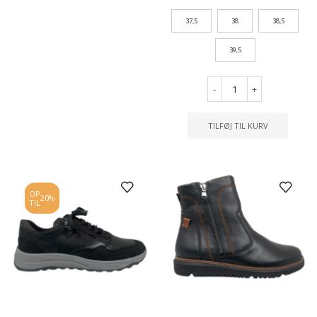
37,5
38
38,5
39,5
-
+
TILFØJ TIL KURV
OP
20%
TIL