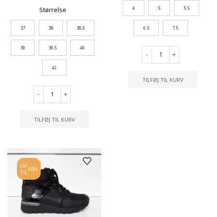
4
5
5.5
Størrelse
37
38
38,5
6.5
7.5
39
39,5
40
-
+
42
TILFØJ TIL KURV
-
+
TILFØJ TIL KURV
OP
40%
TIL