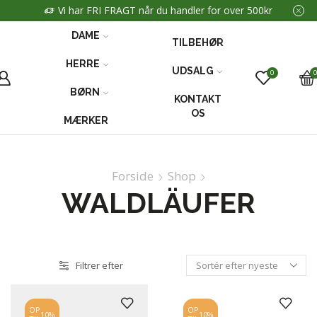
Vi har FRI FRAGT når du handler for over 500kr
DAME
TILBEHØR
HERRE
UDSALG
0
BØRN
KONTAKT
OS
MÆRKER
Forside
Shop
WALDLÄUFER
Filtrer efter
OP
OP
10%
10%