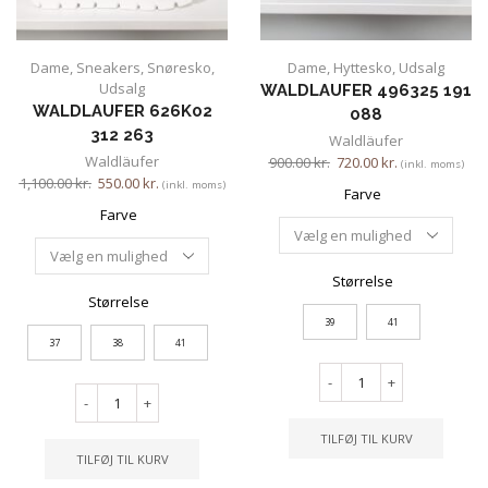
Dame
,
Sneakers
,
Snøresko
,
Dame
,
Hyttesko
,
Udsalg
Udsalg
WALDLAUFER 496325 191
WALDLAUFER 626K02
088
312 263
Waldläufer
Waldläufer
900.00
kr.
720.00
kr.
(inkl. moms)
1,100.00
kr.
550.00
kr.
(inkl. moms)
Farve
Farve
Størrelse
Størrelse
39
41
37
38
41
-
+
-
+
TILFØJ TIL KURV
TILFØJ TIL KURV