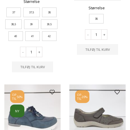
Størrelse
Størrelse
37
37,5
38
38
38,5
39
39,5
-
+
40
41
42
TILFØJ TIL KURV
-
+
TILFØJ TIL KURV
OP
OP
50%
20%
TIL
TIL
NY