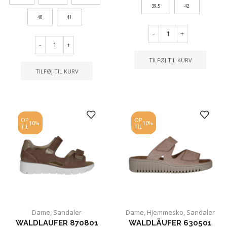
39,5
42
40
41
-
+
-
+
TILFØJ TIL KURV
TILFØJ TIL KURV
OP
OP
10%
10%
TIL
TIL
Dame
,
Sandaler
Dame
,
Hjemmesko
,
Sandaler
WALDLAUFER 870801
WALDLÄUFER 630501