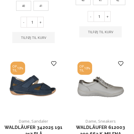
40
41
42
40
41
-
+
-
+
TILFØJ TIL KURV
TILFØJ TIL KURV
OP
OP
10%
10%
TIL
TIL
Dame
,
Sandaler
Dame
,
Sneakers
WALDLÄUFER 342025 191
WALDLÄUFER 612003
217 BLÅ
299 663 K-MILENA