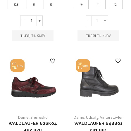
40,5
41
42
40
41
42
-
+
-
+
TILFØJ TIL KURV
TILFØJ TIL KURV
OP
OP
10%
30%
TIL
TIL
Dame
,
Snøresko
Dame
,
Udsalg
,
Vinterstøvler
WALDLAUFER 626K04
WALDLAUFER 648801
402 020
201 001