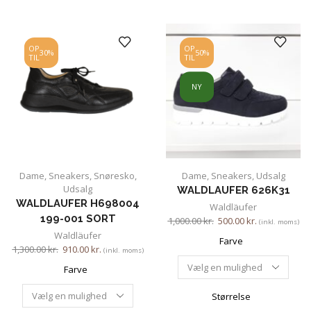
OP
OP
30%
50%
TIL
TIL
NY
Dame
,
Sneakers
,
Snøresko
,
Dame
,
Sneakers
,
Udsalg
Udsalg
WALDLAUFER 626K31
WALDLAUFER H698004
Waldläufer
199-001 SORT
1,000.00
kr.
500.00
kr.
(inkl. moms)
Waldläufer
Farve
1,300.00
kr.
910.00
kr.
(inkl. moms)
Farve
Størrelse