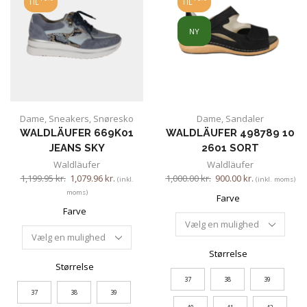
TIL
TIL
NY
Dame
,
Sneakers
,
Snøresko
Dame
,
Sandaler
WALDLÄUFER 669K01
WALDLÄUFER 498789 10
JEANS SKY
2601 SORT
Waldläufer
Waldläufer
1,199.95
kr.
1,079.96
kr.
1,000.00
kr.
900.00
kr.
(inkl.
(inkl. moms)
moms)
Farve
Farve
Størrelse
Størrelse
37
38
39
37
38
39