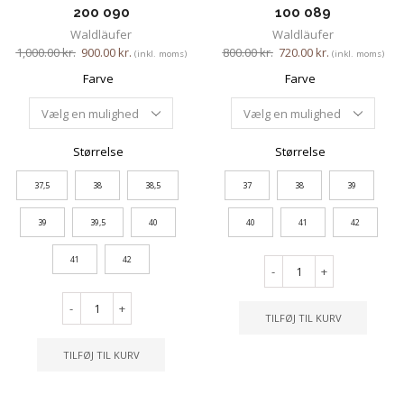
200 090
100 089
Waldläufer
Waldläufer
1,000.00
kr.
900.00
kr.
800.00
kr.
720.00
kr.
(inkl. moms)
(inkl. moms)
Farve
Farve
Størrelse
Størrelse
37,5
38
38,5
37
38
39
39
39,5
40
40
41
42
41
42
-
+
-
+
TILFØJ TIL KURV
TILFØJ TIL KURV