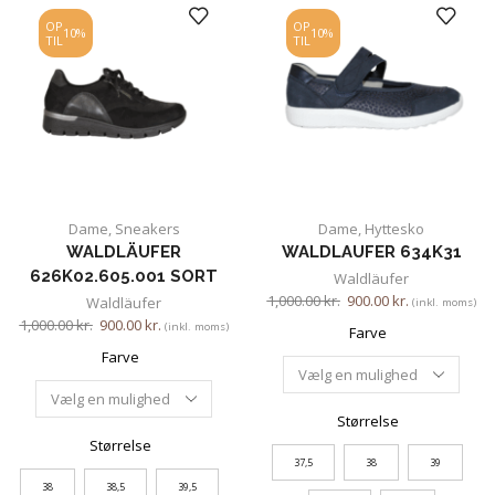
OP
OP
10%
10%
TIL
TIL
Dame
,
Sneakers
Dame
,
Hyttesko
WALDLÄUFER
WALDLAUFER 634K31
626K02.605.001 SORT
Waldläufer
1,000.00
kr.
900.00
kr.
Waldläufer
(inkl. moms)
1,000.00
kr.
900.00
kr.
(inkl. moms)
Farve
Farve
Størrelse
Størrelse
37,5
38
39
38
38,5
39,5