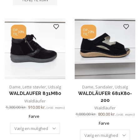
OP
OP
30%
20%
TIL
TIL
Dame
,
Lette støvler
,
Udsalg
Dame
,
Sandaler
,
Udsalg
WALDLAUFER 831M80
WALDLÄUFER 681K80-
200
Waldläufer
1,300.00
kr.
910.00
kr.
Waldläufer
(inkl. moms)
1,000.00
kr.
800.00
kr.
(inkl. moms)
Farve
Farve