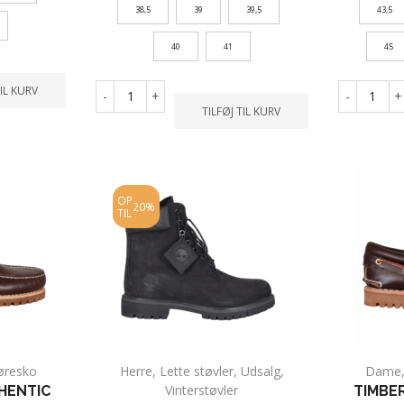
38,5
39
39,5
43,5
40
41
45
TIL KURV
-
+
-
+
TILFØJ TIL KURV
OP
20%
TIL
øresko
Herre
,
Lette støvler
,
Udsalg
,
Dame
Vinterstøvler
HENTIC
TIMBE