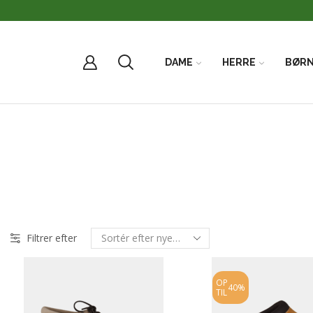
DAME
HERRE
BØR
Filtrer efter
OP
40%
TIL