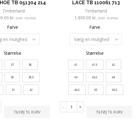
HOE TB 051304 214
LACE TB 110061 713
Timberland
Timberland
00.00
kr.
1,800.00
kr.
(inkl. moms)
(inkl. moms)
Farve
Farve
Størrelse
Størrelse
37
38
41
41,5
42
39
39,5
43
43,5
44
41
42
44,5
45
45,5
-
+
TILFØJ TIL KURV
TILFØJ TIL KURV