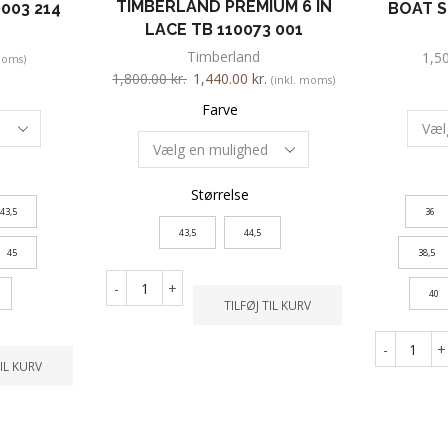
TIMBERLAND PREMIUM 6 IN
003 214
BOAT S
LACE TB 110073 001
Timberland
1,5
moms)
1,800.00
kr.
1,440.00
kr.
(inkl. moms)
Farve
Størrelse
43,5
36
43,5
44,5
45
38,5
-
+
40
TILFØJ TIL KURV
-
+
TIL KURV