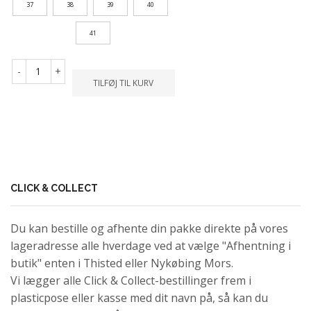
37
38
39
40
41
-
+
TILFØJ TIL KURV
CLICK & COLLECT
Du kan bestille og afhente din pakke direkte på vores
lageradresse alle hverdage ved at vælge "Afhentning i
butik" enten i Thisted eller Nykøbing Mors.
Vi lægger alle Click & Collect-bestillinger frem i
plasticpose eller kasse med dit navn på, så kan du