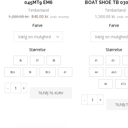
045MT9 EM6
BOAT SHOE TB 030
Timberland
Timberland
1,200.00
kr.
840.00
kr.
1,500.00
kr.
(inkl. moms)
(inkl. 
Farve
Farve
Størrelse
Størrelse
36
37
38
41
43
38,5
39
39,5
41
44
44,5
46
47,5
-
+
TILFØJ TIL KURV
-
+
TILFØJ 