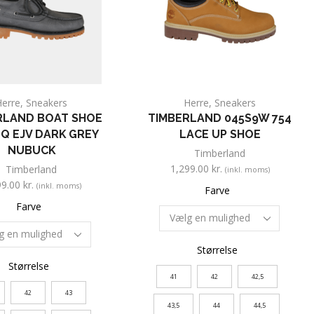
Herre
,
Sneakers
Herre
,
Sneakers
RLAND BOAT SHOE
TIMBERLAND 045S9W 754
Q EJV DARK GREY
LACE UP SHOE
NUBUCK
Timberland
1,299.00
kr.
Timberland
(inkl. moms)
99.00
kr.
(inkl. moms)
Farve
Farve
Størrelse
Størrelse
41
42
42,5
42
43
43,5
44
44,5