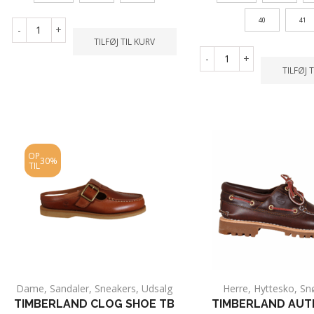
40
41
-
+
TILFØJ TIL KURV
-
+
TILFØJ 
OP
30%
TIL
Dame
,
Sandaler
,
Sneakers
,
Udsalg
Herre
,
Hyttesko
,
Sn
TIMBERLAND CLOG SHOE TB
TIMBERLAND AUT