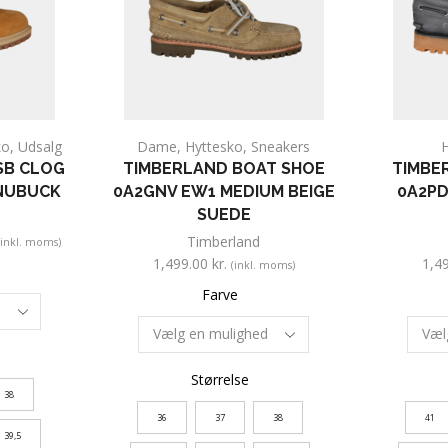
ko
,
Udsalg
Dame
,
Hyttesko
,
Sneakers
SB CLOG
TIMBERLAND BOAT SHOE
TIMBE
 NUBUCK
0A2GNV EW1 MEDIUM BEIGE
0A2PD
SUEDE
Timberland
(inkl. moms)
1,499.00
kr.
1,4
(inkl. moms)
Farve
Størrelse
38
36
37
38
41
39,5