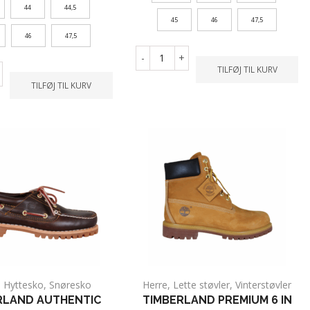
44
44,5
45
46
47,5
46
47,5
-
+
TILFØJ TIL KURV
TILFØJ TIL KURV
,
Hyttesko
,
Snøresko
Herre
,
Lette støvler
,
Vinterstøvler
RLAND AUTHENTIC
TIMBERLAND PREMIUM 6 IN