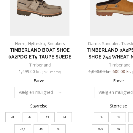
Herre
,
Hyttesko
,
Sneakers
Dame
,
Sandaler
,
Træs
TIMBERLAND BOAT SHOE
TIMBERLAND 0A2P
0A2PDQ ET5 TAUPE SUEDE
SHOE 754 WHEAT
Timberland
Timberland
1,499.00
kr.
1,000.00
kr.
600.00
kr.
(inkl. moms)
Farve
Farve
Størrelse
Størrelse
41
42
43
44
36
37
44,5
45
46
38,5
39