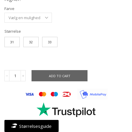
Farve
Størrelse
31
32
33
ADD TO CART
Størrelsesguide