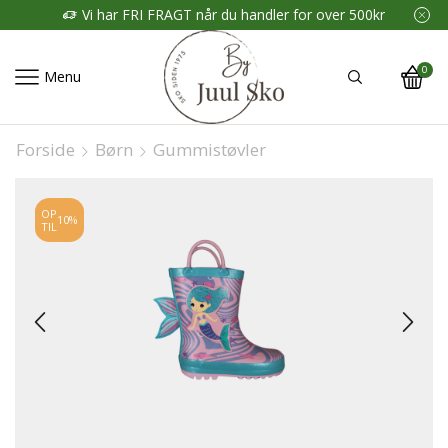
Vi har FRI FRAGT når du handler for over 500kr
0
Menu
Forside
Børn
Gummistøvler
OP
10%
TIL