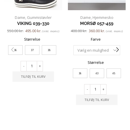
Dame
,
Gummistøvler
Dame
,
Hjemmesko
VIKING 039-330
MORSØ 057-459
550.00
kr.
495.00
kr.
400.00
kr.
360.00
kr.
(inkl. moms)
(inkl. moms)
Størrelse
Farve
36
37
38
Størrelse
-
+
36
43
45
TILFØJ TIL KURV
-
+
TILFØJ TIL KURV