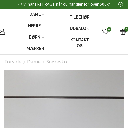
Vi har FRI FRAGT når du handler for over 500kr
DAME
TILBEHØR
HERRE
UDSALG
0
0
BØRN
KONTAKT
OS
MÆRKER
Forside
Dame
Snøresko