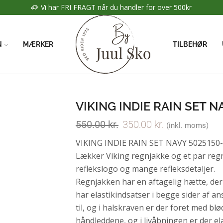
Vi har FRI FRAGT når du handler for over 500kr
N
MÆRKER
TILBEHØR
VIKING INDIE RAIN SET N
550.00
kr.
350.00
kr.
(inkl. moms)
VIKING INDIE RAIN SET NAVY 5025150-
Lækker Viking regnjakke og et par reg
reflekslogo og mange refleksdetaljer.
Regnjakken har en aftagelig hætte, de
har elastikindsatser i begge sider af a
til, og i halskraven er der foret med blø
håndleddene, og i livåbningen er der el