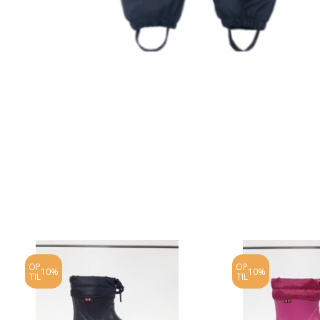
OP
OP
10%
10%
TIL
TIL