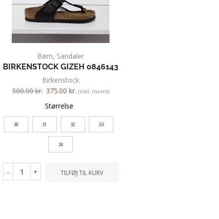
Børn
,
Sandaler
Børn
,
Sandaler
,
BIRKENSTOCK GIZEH 0846143
BIRKENSTOCK GI
1012524
Birkenstock
500.00
kr.
375.00
kr.
450.00
kr.
360.00
kr.
(inkl. moms)
Størrelse
Farve
30
31
32
33
34
Størrelse
34
-
+
TILFØJ TIL KURV
-
+
TILFØ