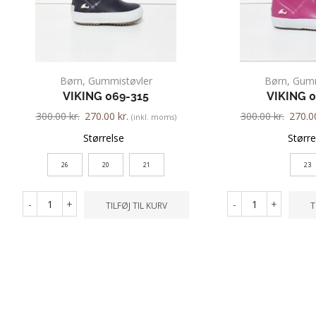
Børn
,
Gummistøvler
Børn
,
Gumm
VIKING 069-315
VIKING 
300.00
kr.
270.00
kr.
300.00
kr.
270.
(inkl. moms)
Størrelse
Større
26
20
21
23
-
+
-
+
TILFØJ TIL KURV
T