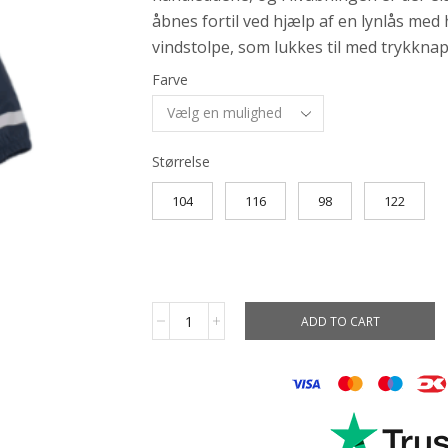
åbnes fortil ved hjælp af en lynlås me
vindstolpe, som lukkes til med trykknap
Farve
Størrelse
104
116
98
122
ADD TO CART