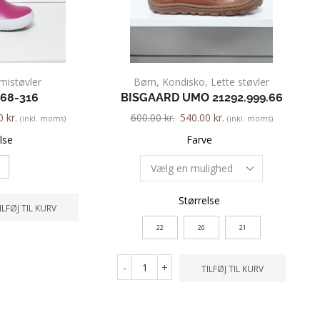
istøvler
Børn
,
Kondisko
,
Lette støvler
068-316
BISGAARD UMO 21292.999.66
00
kr.
600.00
kr.
540.00
kr.
(inkl. moms)
(inkl. moms)
lse
Farve
Størrelse
ILFØJ TIL KURV
22
20
21
-
+
TILFØJ TIL KURV