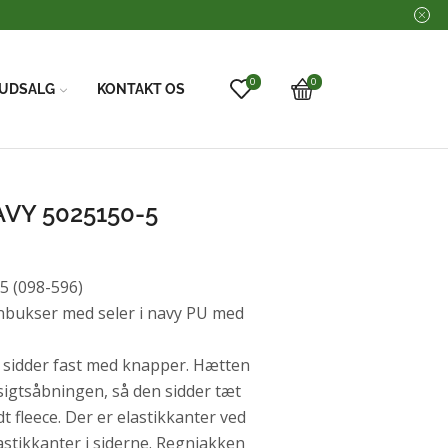
0
0
UDSALG
KONTAKT OS
AVY 5025150-5
5 (098-596)
nbukser med seler i navy PU med
r sidder fast med knapper. Hætten
nsigtsåbningen, så den sidder tæt
dt fleece. Der er elastikkanter ved
astikkanter i siderne. Regnjakken