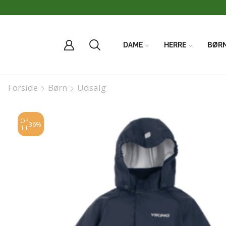
DAME
HERRE
BØR
Forside
Børn
Udsalg
OP
36%
TIL