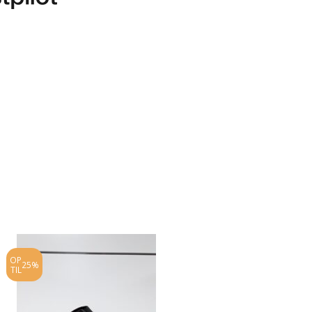
OP
OP
25%
20%
TIL
TIL