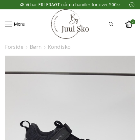
Vi har FRI FRAGT når du handler for over 500kr
0
Menu
Forside
Børn
Kondisko