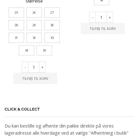
Størrelse
30
25
26
27
-
+
28
29
30
TILFØJ TIL KURV
31
32
33
34
35
-
+
TILFØJ TIL KURV
CLICK & COLLECT
Du kan bestille og afhente din pakke direkte på vores
lageradresse alle hverdage ved at vælge "Afhentning i butik"