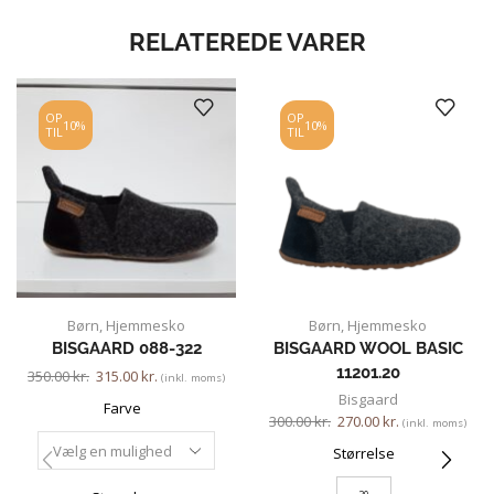
RELATEREDE VARER
OP
OP
10%
10%
TIL
TIL
Børn
,
Hjemmesko
Børn
,
Hjemmesko
BISGAARD 088-322
BISGAARD WOOL BASIC
11201.20
350.00
kr.
315.00
kr.
(inkl. moms)
Bisgaard
Farve
300.00
kr.
270.00
kr.
(inkl. moms)
Størrelse