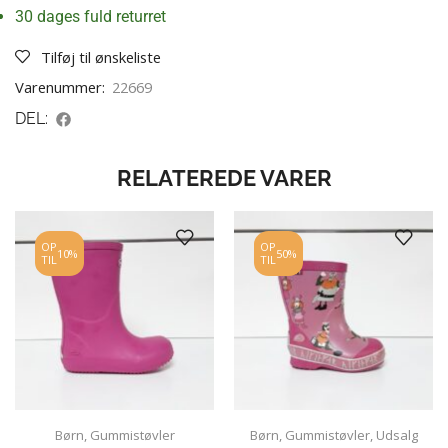
30 dages fuld returret
Tilføj til ønskeliste
Varenummer:
22669
DEL:
RELATEREDE VARER
OP
OP
10%
50%
TIL
TIL
Børn
,
Gummistøvler
Børn
,
Gummistøvler
,
Udsalg