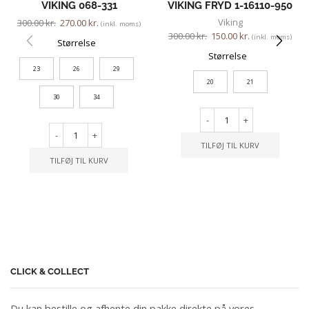
VIKING 068-331
VIKING FRYD 1-16110-950
Viking
300.00
kr.
270.00
kr.
(inkl. moms)
300.00
kr.
150.00
kr.
(inkl. moms)
Størrelse
Størrelse
23
26
29
20
21
30
34
-
+
-
+
TILFØJ TIL KURV
TILFØJ TIL KURV
CLICK & COLLECT
Du kan bestille og afhente din pakke direkte på vores