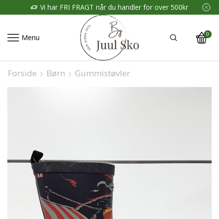
Vi har FRI FRAGT når du handler for over 500kr
0
Menu
Forside
Børn
Gummistøvler