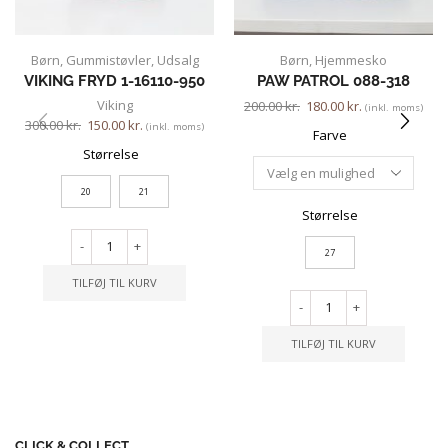
Børn
,
Gummistøvler
,
Udsalg
Børn
,
Hjemmesko
VIKING FRYD 1-16110-950
PAW PATROL 088-318
Viking
200.00
kr.
180.00
kr.
(inkl. moms)
300.00
kr.
150.00
kr.
(inkl. moms)
Farve
Størrelse
20
21
Størrelse
-
+
27
TILFØJ TIL KURV
-
+
TILFØJ TIL KURV
CLICK & COLLECT