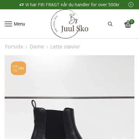
Vi har FRI FRAGT når du handler for over 500kr
0
Menu
Forside
Dame
Lette støvler
OP
50%
TIL