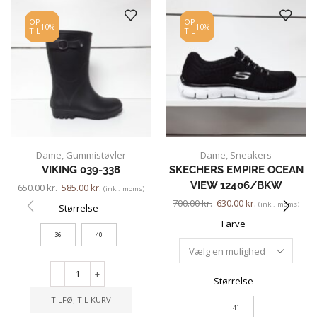
OP
OP
10%
10%
TIL
TIL
Dame
,
Gummistøvler
Dame
,
Sneakers
VIKING 039-338
SKECHERS EMPIRE OCEAN
VIEW 12406/BKW
650.00
kr.
585.00
kr.
(inkl. moms)
700.00
kr.
630.00
kr.
(inkl. moms)
Størrelse
Farve
36
40
-
+
Størrelse
TILFØJ TIL KURV
41