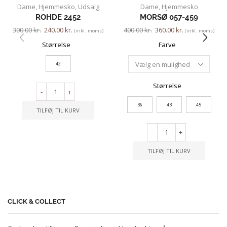
Dame
,
Hjemmesko
,
Udsalg
Dame
,
Hjemmesko
ROHDE 2452
MORSØ 057-459
300.00
kr.
240.00
kr.
400.00
kr.
360.00
kr.
(inkl. moms)
(inkl. moms)
Størrelse
Farve
42
Størrelse
-
+
36
43
45
TILFØJ TIL KURV
-
+
TILFØJ TIL KURV
CLICK & COLLECT