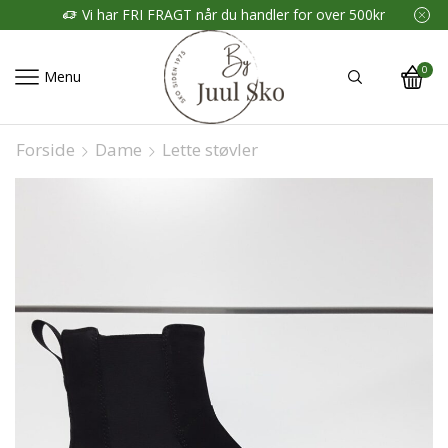
Vi har FRI FRAGT når du handler for over 500kr
0
Menu
Forside
Dame
Lette støvler