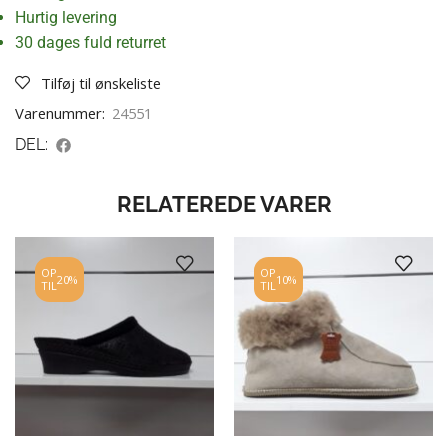
Hurtig levering
30 dages fuld returret
Tilføj til ønskeliste
Varenummer:
24551
DEL:
RELATEREDE VARER
OP
OP
20%
10%
TIL
TIL