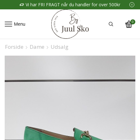
Vi har FRI FRAGT når du handler for over 500kr
0
Menu
Forside
Dame
Udsalg