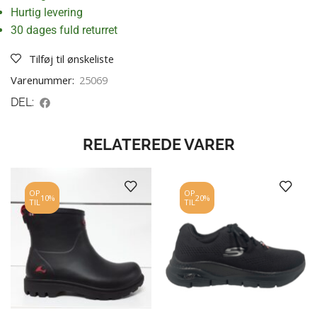
Hurtig levering
30 dages fuld returret
Tilføj til ønskeliste
Varenummer:
25069
DEL:
RELATEREDE VARER
OP
OP
10%
20%
TIL
TIL