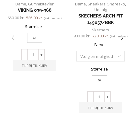
Dame
,
Gummistøvler
Dame
,
Sneakers
,
Snøresko
,
Udsalg
VIKING 039-368
SKECHERS ARCH FIT
650.00
kr.
585.00
kr.
(inkl. moms)
149057/BBK
Størrelse
Skechers
900.00
kr.
720.00
kr.
(inkl. moms)
42
Farve
-
+
TILFØJ TIL KURV
Størrelse
36
-
+
TILFØJ TIL KURV