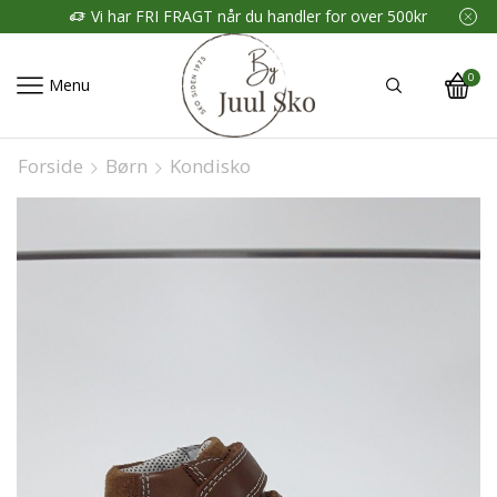
Vi har FRI FRAGT når du handler for over 500kr
0
Menu
Forside
Børn
Kondisko