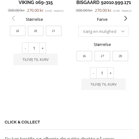
VIKING 069-315
BISGAARD 92010.999.171
300.00
kr.
270.00
kr.
300.00
kr.
270.00
kr.
(inkl. moms)
(inkl. moms)
Størrelse
Farve
26
20
21
Størrelse
-
+
26
27
28
TILFØJ TIL KURV
-
+
TILFØJ TIL KURV
CLICK & COLLECT
Du kan bestille og afhente din pakke direkte på vores