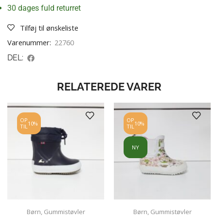
30 dages fuld returret
Tilføj til ønskeliste
Varenummer:
22760
DEL:
RELATEREDE VARER
OP
OP
10%
10%
TIL
TIL
NY
Børn
,
Gummistøvler
Børn
,
Gummistøvler