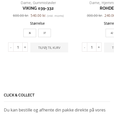
Dame
,
Gummistøvler
Dame
,
Hjemm
VIKING 039-332
ROHDE
600.00
kr.
540.00
kr.
300.00
kr.
240.
(inkl. moms)
Størrelse
Større
36
37
42
-
+
-
+
TILFØJ TIL KURV
T
CLICK & COLLECT
Du kan bestille og afhente din pakke direkte på vores