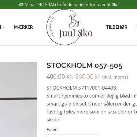
 FRAGT når du handler for over 500kr
N
MÆRKER
TILBEHØR
STOCKHOLM 057-505
400.00
kr.
360.00
kr.
(inkl. moms)
STOCKHOLM 57117001-04403.
Smart hjemmesko som er dejlig blød i m
smart guld bidsel. Under sålen er der 
fast og føles mere som en sko. Der er 
skoen.
Farve