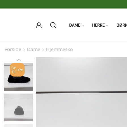
Vi har FRI
DAME
HERRE
BØR
Forside
Dame
Hjemmesko
OP
10%
TIL