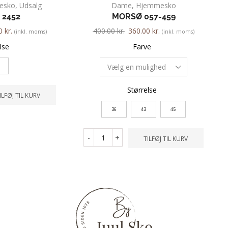
esko
,
Udsalg
Dame
,
Hjemmesko
 2452
MORSØ 057-459
00
kr.
400.00
kr.
360.00
kr.
(inkl. moms)
(inkl. moms)
lse
Farve
Størrelse
ILFØJ TIL KURV
36
43
45
-
+
TILFØJ TIL KURV