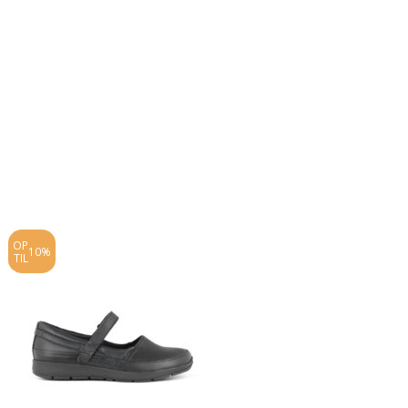
OP
OP
10%
10%
TIL
TIL