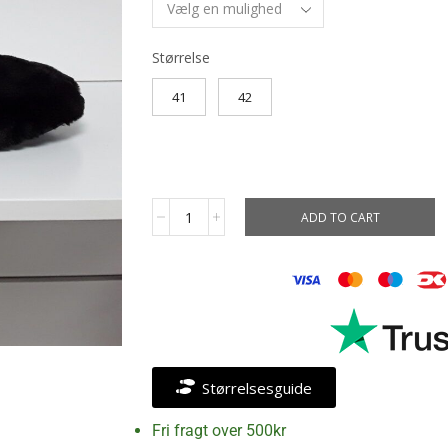
Størrelse
41
42
ADD TO CART
Størrelsesguide
Fri fragt over 500kr