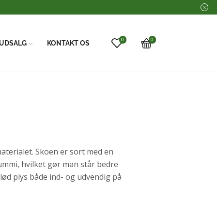
0
0
UDSALG
KONTAKT OS
aterialet. Skoen er sort med en
gummi, hvilket gør man står bedre
blød plys både ind- og udvendig på