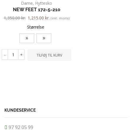
Dame
,
Hyttesko
Dame
,
Gummist
NEW FEET 172-5-210
VIKING 068
1,350.00
kr.
1,215.00
kr.
500.00
kr.
450.00
kr.
(inkl. moms)
Størrelse
Farve
36
39
Størrelse
-
+
TILFØJ TIL KURV
36
37
-
+
TILFØ
KUNDESERVICE
97 92 05 99