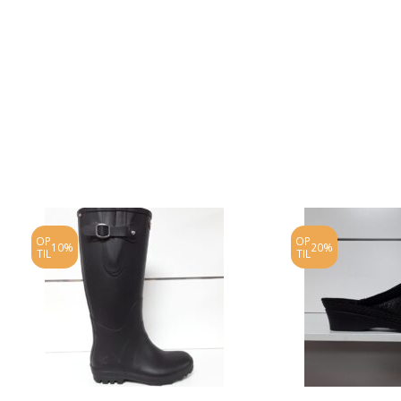
OP
OP
10%
20%
TIL
TIL