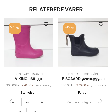
RELATEREDE VARER
OP
OP
10%
10%
TIL
TIL
Børn
,
Gummistøvler
Børn
,
Gummistøvler
VIKING 068-331
BISGAARD 92010.999.20
300.00
kr.
270.00
kr.
300.00
kr.
270.00
kr.
(inkl. moms)
(inkl. moms)
Størrelse
Farve
23
26
29