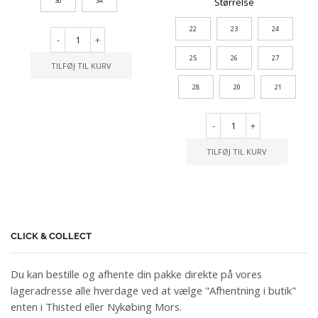
Størrelse
30
34
22
23
24
-
+
25
26
27
TILFØJ TIL KURV
28
20
21
-
+
TILFØJ TIL KURV
CLICK & COLLECT
Du kan bestille og afhente din pakke direkte på vores
lageradresse alle hverdage ved at vælge "Afhentning i butik"
enten i Thisted eller Nykøbing Mors.