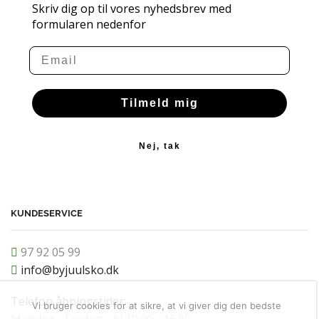
Skriv dig op til vores nyhedsbrev med
formularen nedenfor
Email
Tilmeld mig
Nej, tak
KUNDESERVICE
97 92 05 99
info@byjuulsko.dk
Telefon åbningstider:
Vi bruger cookies for at sikre, at vi giver dig den bedste
Mandag - Fredag kl 10.00 - 16.00