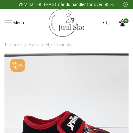
Vi har FRI FRAGT når du handler for over 500kr
0
Menu
Forside
Børn
Hjemmesko
OP
20%
TIL