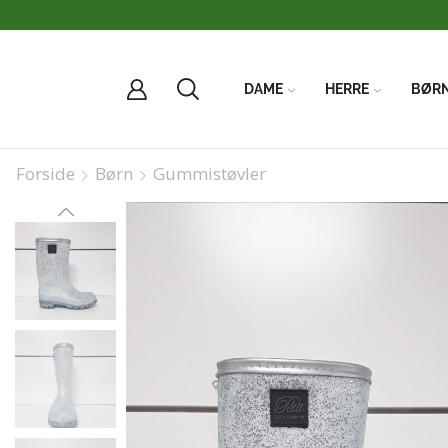
DAME
HERRE
BØR
Forside
Børn
Gummistøvler