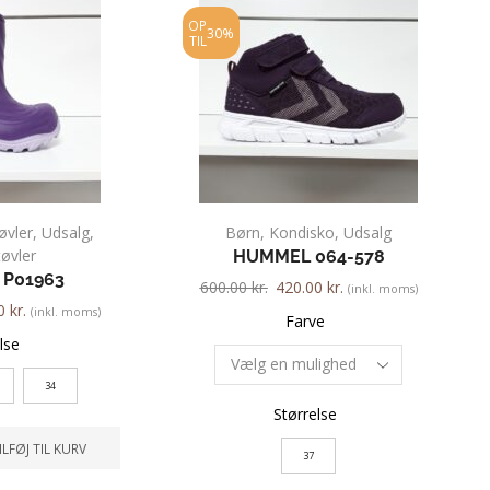
OP
30%
TIL
vler
,
Udsalg
,
Børn
,
Kondisko
,
Udsalg
tøvler
HUMMEL 064-578
 P01963
600.00
kr.
420.00
kr.
(inkl. moms)
00
kr.
(inkl. moms)
Farve
lse
34
Størrelse
ILFØJ TIL KURV
37