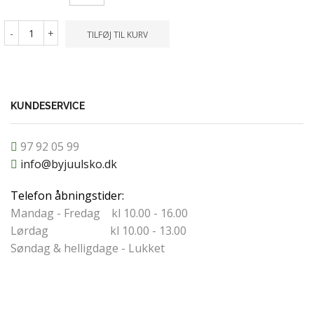
-
+
TILFØ
-
+
TILFØJ TIL KURV
KUNDESERVICE
97 92 05 99
info@byjuulsko.dk
Telefon åbningstider:
Mandag - Fredag kl 10.00 - 16.00
Lørdag kl 10.00 - 13.00
Søndag & helligdage - Lukket