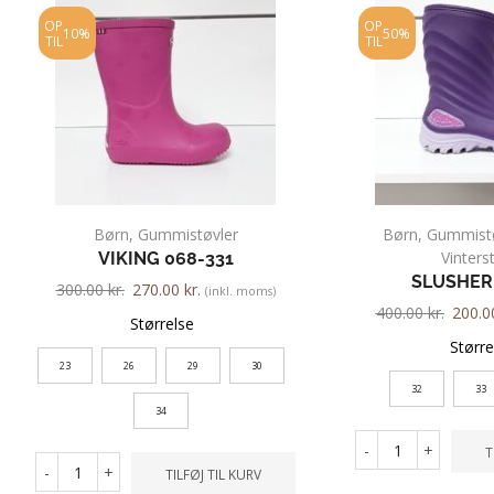
OP
OP
10%
50%
TIL
TIL
Børn
,
Gummistøvler
Børn
,
Gummistø
Vinters
VIKING 068-331
SLUSHER
300.00
kr.
270.00
kr.
(inkl. moms)
400.00
kr.
200.
Størrelse
Større
23
26
29
30
32
33
34
-
+
T
-
+
TILFØJ TIL KURV