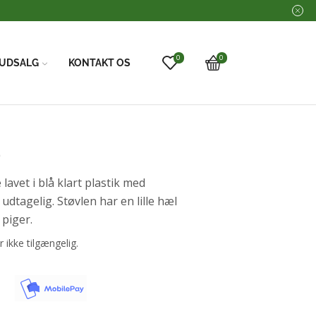
0
0
UDSALG
KONTAKT OS
2
vet i blå klart plastik med
r udtagelig. Støvlen har en lille hæl
 piger.
r ikke tilgængelig.