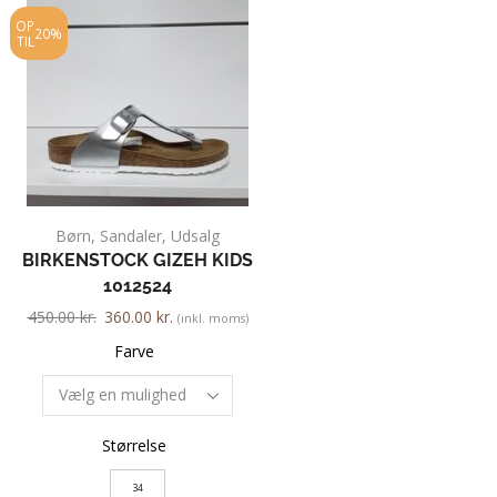
OP
OP
20%
25%
TIL
TIL
Børn
,
Sandaler
,
Udsalg
Børn
,
Sandal
BIRKENSTOCK GIZEH KIDS
HUMMEL 071
1012524
200.00
kr.
150.00
kr.
450.00
kr.
360.00
kr.
(inkl. moms)
Farve
Farve
Størrelse
Størrelse
24
34