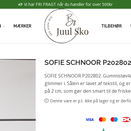
Vi har FRI FRAGT når du handler for over 500kr
N
MÆRKER
TILBEHØR
SOFIE SCHNOOR P20280
SOFIE SCHNOOR P202802. Gummistøvle la
glimmer i. Sålen er lavet af tekstil, og e
på 2 cm, som gør den smart til de friske
Denne vare er p.t. ikke på lager og er derfo