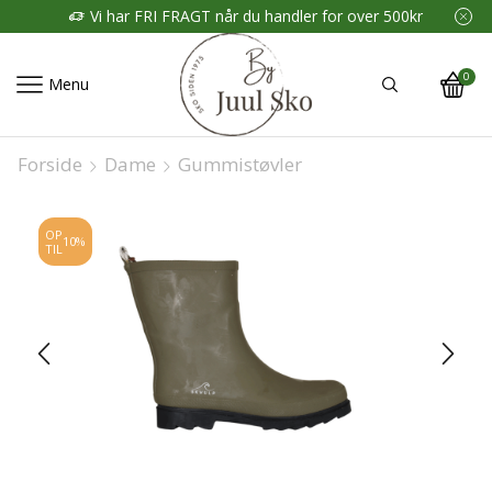
Vi har FRI FRAGT når du handler for over 500kr
0
Menu
Forside
Dame
Gummistøvler
OP
10%
TIL