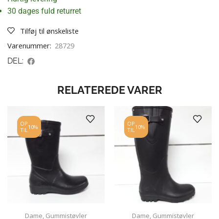
30 dages fuld returret
Tilføj til ønskeliste
Varenummer:
28729
DEL:
RELATEREDE VARER
OP
OP
10%
10%
TIL
TIL
Dame
,
Gummistøvler
Dame
,
Gummistøvler