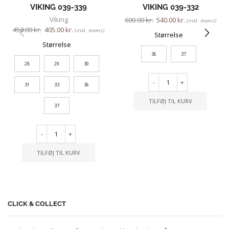
VIKING 039-339
VIKING 039-332
Viking
600.00
kr.
540.00
kr.
(inkl. moms)
450.00
kr.
405.00
kr.
(inkl. moms)
Størrelse
Størrelse
36
37
28
29
30
-
+
31
33
36
TILFØJ TIL KURV
37
-
+
TILFØJ TIL KURV
CLICK & COLLECT