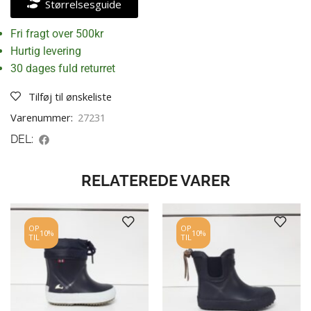
Størrelsesguide
Fri fragt over 500kr
Hurtig levering
30 dages fuld returret
Tilføj til ønskeliste
Varenummer:
27231
DEL:
RELATEREDE VARER
OP
OP
10%
10%
TIL
TIL