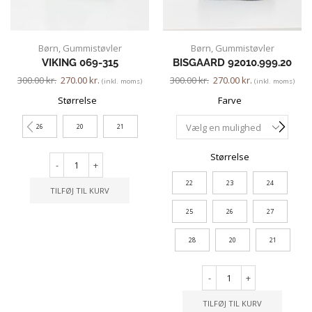
Børn
,
Gummistøvler
Børn
,
Gummistøvler
VIKING 069-315
BISGAARD 92010.999.20
300.00
kr.
270.00
kr.
300.00
kr.
270.00
kr.
(inkl. moms)
(inkl. moms)
Størrelse
Farve
26
20
21
Størrelse
-
+
22
23
24
TILFØJ TIL KURV
25
26
27
28
20
21
-
+
TILFØJ TIL KURV